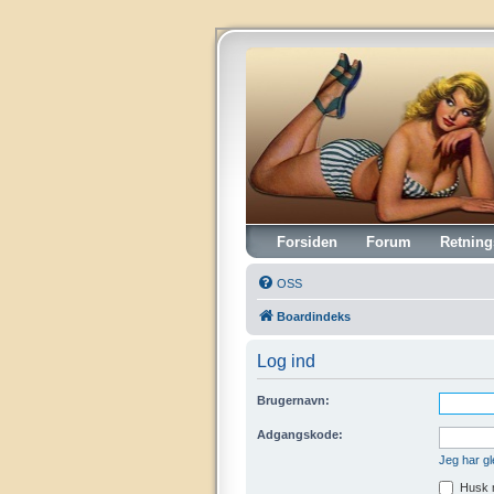
Vintagehifi.dk
Forsiden
Forum
Retning
OSS
Boardindeks
Log ind
Brugernavn:
Adgangskode:
Jeg har g
Husk 