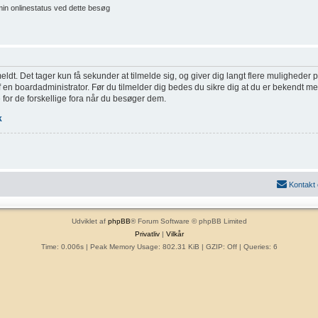
min onlinestatus ved dette besøg
eldt. Det tager kun få sekunder at tilmelde sig, og giver dig langt flere muligheder
af en boardadministrator. Før du tilmelder dig bedes du sikre dig at du er bekendt m
 for de forskellige fora når du besøger dem.
k
Kontakt
Udviklet af
phpBB
® Forum Software © phpBB Limited
Privatliv
|
Vilkår
Time: 0.006s
| Peak Memory Usage: 802.31 KiB | GZIP: Off |
Queries: 6