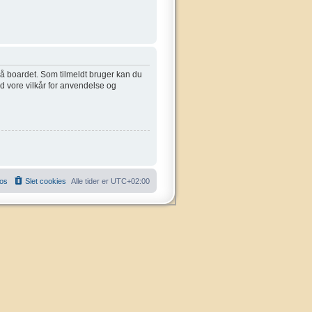
 på boardet. Som tilmeldt bruger kan du
ed vore vilkår for anvendelse og
 os
Slet cookies
Alle tider er
UTC+02:00