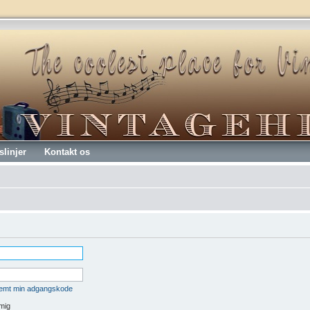
slinjer
Kontakt os
lemt min adgangskode
mig