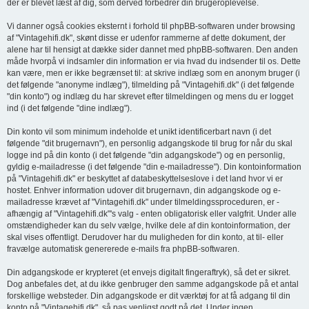
der er blevet læst af dig, som derved forbedrer din brugeroplevelse.
Vi danner også cookies eksternt i forhold til phpBB-softwaren under browsing
af "Vintagehifi.dk", skønt disse er udenfor rammerne af dette dokument, der
alene har til hensigt at dække sider dannet med phpBB-softwaren. Den anden
måde hvorpå vi indsamler din information er via hvad du indsender til os. Dette
kan være, men er ikke begrænset til: at skrive indlæg som en anonym bruger (i
det følgende "anonyme indlæg"), tilmelding på "Vintagehifi.dk" (i det følgende
"din konto") og indlæg du har skrevet efter tilmeldingen og mens du er logget
ind (i det følgende "dine indlæg").
Din konto vil som minimum indeholde et unikt identificerbart navn (i det
følgende "dit brugernavn"), en personlig adgangskode til brug for når du skal
logge ind på din konto (i det følgende "din adgangskode") og en personlig,
gyldig e-mailadresse (i det følgende "din e-mailadresse"). Din kontoinformation
på "Vintagehifi.dk" er beskyttet af databeskyttelseslove i det land hvor vi er
hostet. Enhver information udover dit brugernavn, din adgangskode og e-
mailadresse krævet af "Vintagehifi.dk" under tilmeldingssproceduren, er -
afhængig af "Vintagehifi.dk"'s valg - enten obligatorisk eller valgfrit. Under alle
omstændigheder kan du selv vælge, hvilke dele af din kontoinformation, der
skal vises offentligt. Derudover har du muligheden for din konto, at til- eller
fravælge automatisk genererede e-mails fra phpBB-softwaren.
Din adgangskode er krypteret (et envejs digitalt fingeraftryk), så det er sikret.
Dog anbefales det, at du ikke genbruger den samme adgangskode på et antal
forskellige websteder. Din adgangskode er dit værktøj for at få adgang til din
konto på "Vintagehifi.dk", så pas venligst godt på det. Under ingen