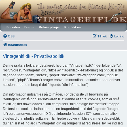
Vintagehifi.dk
Forsiden
Forum
Retningslinjer
Kontakt os
OSS
Tilmeld
Log ind
Boardindeks
Vintagehifi.dk - Privatlivspolitik
Denne praksis forklarer detaljeret, hvordan "Vintagehifi.dk" (i det følgende "vi",
"os", "vores", "Vintagehifi.dk", "https://vintagehifi.dk:443/forum") og phpBB (i det
følgende "de", "dem", "deres", "phpBB software", "www.phpbb.com", "phpBB
Limited", "phpBB Teams") bruger enhver information indsamlet under enhver
session under din brug (i det følgende "din information").
Din information indsamles på to måder. For det første vil browsing på
"Vintagehifi.dk" få phpBB-softwaren til at danne et antal cookies, som er små
tekstfiler, der downloades til din computers "midlertidige internetfiler"-mappe.
De første to cookies indholder blot en brugeridentitet (i det følgende "bruger-
id") og et anonymt session-ID (i det følgende "session-ID"), som automatisk
tildeles dig af phpBB softwaren. En tredje cookie vil blive dannet i det øjeblik
du har læst et indlæg i "Vintagehifi.dk" og bruges til at registrere, hvilke indlæg