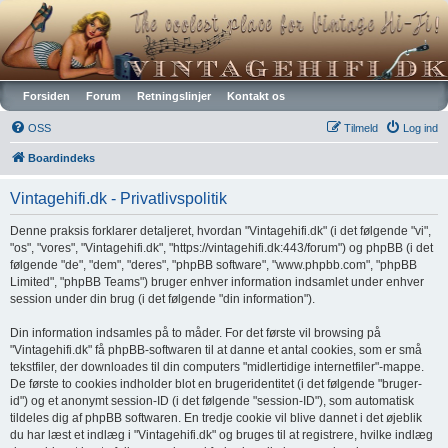
Vintagehifi.dk
Forsiden
Forum
Retningslinjer
Kontakt os
OSS
Tilmeld
Log ind
Boardindeks
Vintagehifi.dk - Privatlivspolitik
Denne praksis forklarer detaljeret, hvordan "Vintagehifi.dk" (i det følgende "vi",
"os", "vores", "Vintagehifi.dk", "https://vintagehifi.dk:443/forum") og phpBB (i det
følgende "de", "dem", "deres", "phpBB software", "www.phpbb.com", "phpBB
Limited", "phpBB Teams") bruger enhver information indsamlet under enhver
session under din brug (i det følgende "din information").
Din information indsamles på to måder. For det første vil browsing på
"Vintagehifi.dk" få phpBB-softwaren til at danne et antal cookies, som er små
tekstfiler, der downloades til din computers "midlertidige internetfiler"-mappe.
De første to cookies indholder blot en brugeridentitet (i det følgende "bruger-
id") og et anonymt session-ID (i det følgende "session-ID"), som automatisk
tildeles dig af phpBB softwaren. En tredje cookie vil blive dannet i det øjeblik
du har læst et indlæg i "Vintagehifi.dk" og bruges til at registrere, hvilke indlæg