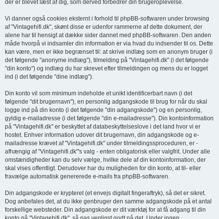
der er blevet læst af dig, som derved forbedrer din brugeroplevelse.
Vi danner også cookies eksternt i forhold til phpBB-softwaren under browsing
af "Vintagehifi.dk", skønt disse er udenfor rammerne af dette dokument, der
alene har til hensigt at dække sider dannet med phpBB-softwaren. Den anden
måde hvorpå vi indsamler din information er via hvad du indsender til os. Dette
kan være, men er ikke begrænset til: at skrive indlæg som en anonym bruger (i
det følgende "anonyme indlæg"), tilmelding på "Vintagehifi.dk" (i det følgende
"din konto") og indlæg du har skrevet efter tilmeldingen og mens du er logget
ind (i det følgende "dine indlæg").
Din konto vil som minimum indeholde et unikt identificerbart navn (i det
følgende "dit brugernavn"), en personlig adgangskode til brug for når du skal
logge ind på din konto (i det følgende "din adgangskode") og en personlig,
gyldig e-mailadresse (i det følgende "din e-mailadresse"). Din kontoinformation
på "Vintagehifi.dk" er beskyttet af databeskyttelseslove i det land hvor vi er
hostet. Enhver information udover dit brugernavn, din adgangskode og e-
mailadresse krævet af "Vintagehifi.dk" under tilmeldingssproceduren, er -
afhængig af "Vintagehifi.dk"'s valg - enten obligatorisk eller valgfrit. Under alle
omstændigheder kan du selv vælge, hvilke dele af din kontoinformation, der
skal vises offentligt. Derudover har du muligheden for din konto, at til- eller
fravælge automatisk genererede e-mails fra phpBB-softwaren.
Din adgangskode er krypteret (et envejs digitalt fingeraftryk), så det er sikret.
Dog anbefales det, at du ikke genbruger den samme adgangskode på et antal
forskellige websteder. Din adgangskode er dit værktøj for at få adgang til din
konto på "Vintagehifi.dk", så pas venligst godt på det. Under ingen