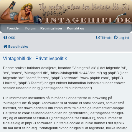
Vintagehifi.dk
Forsiden
Forum
Retningslinjer
Kontakt os
OSS
Tilmeld
Log ind
Boardindeks
Vintagehifi.dk - Privatlivspolitik
Denne praksis forklarer detaljeret, hvordan "Vintagehifi.dk" (i det følgende "vi",
"os", "vores", "Vintagehifi.dk", "https://vintagehifi.dk:443/forum") og phpBB (i det
følgende "de", "dem", "deres", "phpBB software", "www.phpbb.com", "phpBB
Limited", "phpBB Teams") bruger enhver information indsamlet under enhver
session under din brug (i det følgende "din information").
Din information indsamles på to måder. For det første vil browsing på
"Vintagehifi.dk" få phpBB-softwaren til at danne et antal cookies, som er små
tekstfiler, der downloades til din computers "midlertidige internetfiler"-mappe.
De første to cookies indholder blot en brugeridentitet (i det følgende "bruger-
id") og et anonymt session-ID (i det følgende "session-ID"), som automatisk
tildeles dig af phpBB softwaren. En tredje cookie vil blive dannet i det øjeblik
du har læst et indlæg i "Vintagehifi.dk" og bruges til at registrere, hvilke indlæg