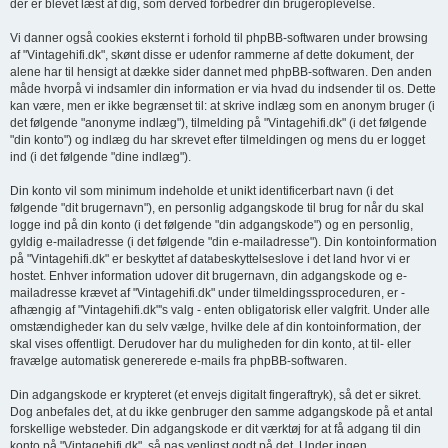
der er blevet læst af dig, som derved forbedrer din brugeroplevelse.
Vi danner også cookies eksternt i forhold til phpBB-softwaren under browsing
af "Vintagehifi.dk", skønt disse er udenfor rammerne af dette dokument, der
alene har til hensigt at dække sider dannet med phpBB-softwaren. Den anden
måde hvorpå vi indsamler din information er via hvad du indsender til os. Dette
kan være, men er ikke begrænset til: at skrive indlæg som en anonym bruger (i
det følgende "anonyme indlæg"), tilmelding på "Vintagehifi.dk" (i det følgende
"din konto") og indlæg du har skrevet efter tilmeldingen og mens du er logget
ind (i det følgende "dine indlæg").
Din konto vil som minimum indeholde et unikt identificerbart navn (i det
følgende "dit brugernavn"), en personlig adgangskode til brug for når du skal
logge ind på din konto (i det følgende "din adgangskode") og en personlig,
gyldig e-mailadresse (i det følgende "din e-mailadresse"). Din kontoinformation
på "Vintagehifi.dk" er beskyttet af databeskyttelseslove i det land hvor vi er
hostet. Enhver information udover dit brugernavn, din adgangskode og e-
mailadresse krævet af "Vintagehifi.dk" under tilmeldingssproceduren, er -
afhængig af "Vintagehifi.dk"'s valg - enten obligatorisk eller valgfrit. Under alle
omstændigheder kan du selv vælge, hvilke dele af din kontoinformation, der
skal vises offentligt. Derudover har du muligheden for din konto, at til- eller
fravælge automatisk genererede e-mails fra phpBB-softwaren.
Din adgangskode er krypteret (et envejs digitalt fingeraftryk), så det er sikret.
Dog anbefales det, at du ikke genbruger den samme adgangskode på et antal
forskellige websteder. Din adgangskode er dit værktøj for at få adgang til din
konto på "Vintagehifi.dk", så pas venligst godt på det. Under ingen