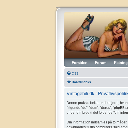
Vintagehifi.dk
Forsiden
Forum
Retning
OSS
Boardindeks
Vintagehifi.dk - Privatlivspoliti
Denne praksis forklarer detaljeret, hvorda
følgende "de", "dem", "deres", "phpBB 
under din brug (i det følgende "din infor
Din information indsamles på to måder. F
downloades til din computers "midlertidi