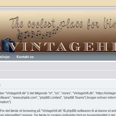
slinjer
Kontakt os
k
n "Vintagehifi.dk" (i det følgende "vi", "os", "vores", "Vintagehifi.dk", "https://vinta
software", "www.phpbb.com", "phpBB Limited", "phpBB Teams") bruger enhver infor
mation").
or det første vil browsing på "Vintagehifi.dk" få phpBB-softwaren til at danne et anta
ge internetfiler"-mappe. De første to cookies indholder blot en brugeridentitet (i de