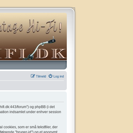
Tilmeld
Log ind
gehifi.dk:443/forum") og phpBB (i det
mation indsamlet under enhver session
l cookies, som er små tekstfiler, der
t følgende "bruger-id") og et anonymt