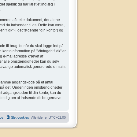
det øjeblik du har læst et indlæg i
.
rammerne af dette dokument, der alene
ad du indsender til os. Dette kan være,
ifi.dk" (i det følgende "din konto") og
e til brug for når du skal logge ind på
n kontoinformation på "Vintagehifi.dk" er
og e-mailadresse krævet af
Under alle omstændigheder kan du selv
er fravælge automatisk genererede e-mails
den samme adgangskode på et antal
odt på det. Under ingen omstændigheder
emt adgangskoden til din konto, kan du
ede dig om at indsende dit brugernavn
 os
Slet cookies
Alle tider er
UTC+02:00