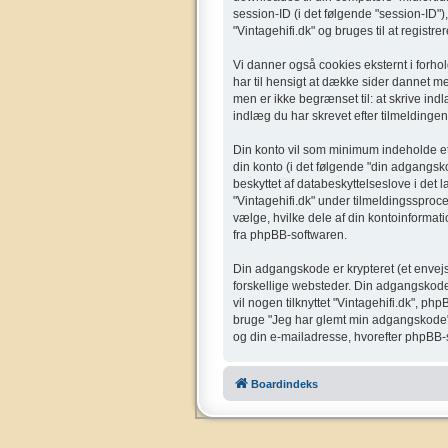
session-ID (i det følgende "session-ID"),
"Vintagehifi.dk" og bruges til at registr
Vi danner også cookies eksternt i forho
har til hensigt at dække sider dannet 
men er ikke begrænset til: at skrive ind
indlæg du har skrevet efter tilmeldingen
Din konto vil som minimum indeholde et u
din konto (i det følgende "din adgangsko
beskyttet af databeskyttelseslove i det
"Vintagehifi.dk" under tilmeldingssproce
vælge, hvilke dele af din kontoinformati
fra phpBB-softwaren.
Din adgangskode er krypteret (et envejs
forskellige websteder. Din adgangskode 
vil nogen tilknyttet "Vintagehifi.dk", 
bruge "Jeg har glemt min adgangskode"-
og din e-mailadresse, hvorefter phpBB-s
Boardindeks