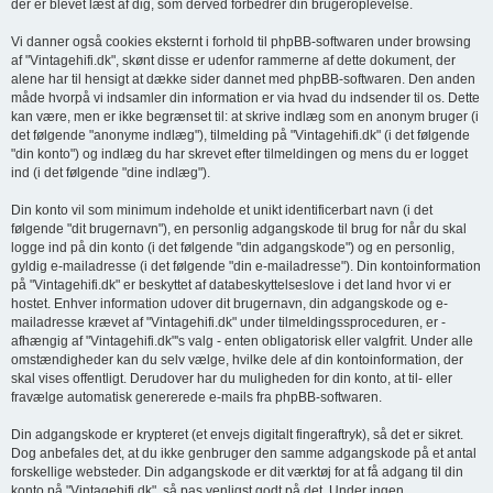
der er blevet læst af dig, som derved forbedrer din brugeroplevelse.
Vi danner også cookies eksternt i forhold til phpBB-softwaren under browsing
af "Vintagehifi.dk", skønt disse er udenfor rammerne af dette dokument, der
alene har til hensigt at dække sider dannet med phpBB-softwaren. Den anden
måde hvorpå vi indsamler din information er via hvad du indsender til os. Dette
kan være, men er ikke begrænset til: at skrive indlæg som en anonym bruger (i
det følgende "anonyme indlæg"), tilmelding på "Vintagehifi.dk" (i det følgende
"din konto") og indlæg du har skrevet efter tilmeldingen og mens du er logget
ind (i det følgende "dine indlæg").
Din konto vil som minimum indeholde et unikt identificerbart navn (i det
følgende "dit brugernavn"), en personlig adgangskode til brug for når du skal
logge ind på din konto (i det følgende "din adgangskode") og en personlig,
gyldig e-mailadresse (i det følgende "din e-mailadresse"). Din kontoinformation
på "Vintagehifi.dk" er beskyttet af databeskyttelseslove i det land hvor vi er
hostet. Enhver information udover dit brugernavn, din adgangskode og e-
mailadresse krævet af "Vintagehifi.dk" under tilmeldingssproceduren, er -
afhængig af "Vintagehifi.dk"'s valg - enten obligatorisk eller valgfrit. Under alle
omstændigheder kan du selv vælge, hvilke dele af din kontoinformation, der
skal vises offentligt. Derudover har du muligheden for din konto, at til- eller
fravælge automatisk genererede e-mails fra phpBB-softwaren.
Din adgangskode er krypteret (et envejs digitalt fingeraftryk), så det er sikret.
Dog anbefales det, at du ikke genbruger den samme adgangskode på et antal
forskellige websteder. Din adgangskode er dit værktøj for at få adgang til din
konto på "Vintagehifi.dk", så pas venligst godt på det. Under ingen