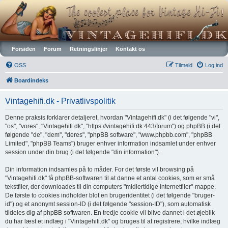
Vintagehifi.dk
Forsiden
Forum
Retningslinjer
Kontakt os
OSS
Tilmeld
Log ind
Boardindeks
Vintagehifi.dk - Privatlivspolitik
Denne praksis forklarer detaljeret, hvordan "Vintagehifi.dk" (i det følgende "vi",
"os", "vores", "Vintagehifi.dk", "https://vintagehifi.dk:443/forum") og phpBB (i det
følgende "de", "dem", "deres", "phpBB software", "www.phpbb.com", "phpBB
Limited", "phpBB Teams") bruger enhver information indsamlet under enhver
session under din brug (i det følgende "din information").
Din information indsamles på to måder. For det første vil browsing på
"Vintagehifi.dk" få phpBB-softwaren til at danne et antal cookies, som er små
tekstfiler, der downloades til din computers "midlertidige internetfiler"-mappe.
De første to cookies indholder blot en brugeridentitet (i det følgende "bruger-
id") og et anonymt session-ID (i det følgende "session-ID"), som automatisk
tildeles dig af phpBB softwaren. En tredje cookie vil blive dannet i det øjeblik
du har læst et indlæg i "Vintagehifi.dk" og bruges til at registrere, hvilke indlæg