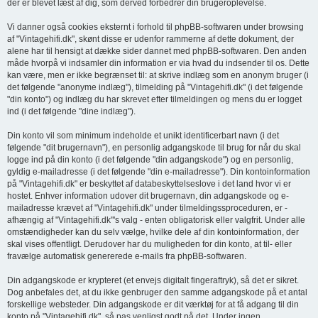
der er blevet læst af dig, som derved forbedrer din brugeroplevelse.
Vi danner også cookies eksternt i forhold til phpBB-softwaren under browsing
af "Vintagehifi.dk", skønt disse er udenfor rammerne af dette dokument, der
alene har til hensigt at dække sider dannet med phpBB-softwaren. Den anden
måde hvorpå vi indsamler din information er via hvad du indsender til os. Dette
kan være, men er ikke begrænset til: at skrive indlæg som en anonym bruger (i
det følgende "anonyme indlæg"), tilmelding på "Vintagehifi.dk" (i det følgende
"din konto") og indlæg du har skrevet efter tilmeldingen og mens du er logget
ind (i det følgende "dine indlæg").
Din konto vil som minimum indeholde et unikt identificerbart navn (i det
følgende "dit brugernavn"), en personlig adgangskode til brug for når du skal
logge ind på din konto (i det følgende "din adgangskode") og en personlig,
gyldig e-mailadresse (i det følgende "din e-mailadresse"). Din kontoinformation
på "Vintagehifi.dk" er beskyttet af databeskyttelseslove i det land hvor vi er
hostet. Enhver information udover dit brugernavn, din adgangskode og e-
mailadresse krævet af "Vintagehifi.dk" under tilmeldingssproceduren, er -
afhængig af "Vintagehifi.dk"'s valg - enten obligatorisk eller valgfrit. Under alle
omstændigheder kan du selv vælge, hvilke dele af din kontoinformation, der
skal vises offentligt. Derudover har du muligheden for din konto, at til- eller
fravælge automatisk genererede e-mails fra phpBB-softwaren.
Din adgangskode er krypteret (et envejs digitalt fingeraftryk), så det er sikret.
Dog anbefales det, at du ikke genbruger den samme adgangskode på et antal
forskellige websteder. Din adgangskode er dit værktøj for at få adgang til din
konto på "Vintagehifi.dk", så pas venligst godt på det. Under ingen