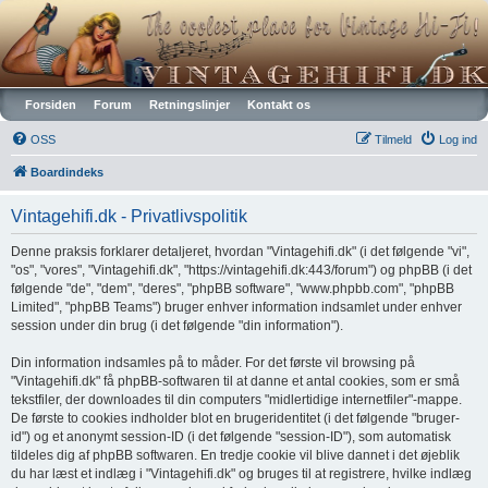
Vintagehifi.dk
Forsiden
Forum
Retningslinjer
Kontakt os
OSS
Tilmeld
Log ind
Boardindeks
Vintagehifi.dk - Privatlivspolitik
Denne praksis forklarer detaljeret, hvordan "Vintagehifi.dk" (i det følgende "vi",
"os", "vores", "Vintagehifi.dk", "https://vintagehifi.dk:443/forum") og phpBB (i det
følgende "de", "dem", "deres", "phpBB software", "www.phpbb.com", "phpBB
Limited", "phpBB Teams") bruger enhver information indsamlet under enhver
session under din brug (i det følgende "din information").
Din information indsamles på to måder. For det første vil browsing på
"Vintagehifi.dk" få phpBB-softwaren til at danne et antal cookies, som er små
tekstfiler, der downloades til din computers "midlertidige internetfiler"-mappe.
De første to cookies indholder blot en brugeridentitet (i det følgende "bruger-
id") og et anonymt session-ID (i det følgende "session-ID"), som automatisk
tildeles dig af phpBB softwaren. En tredje cookie vil blive dannet i det øjeblik
du har læst et indlæg i "Vintagehifi.dk" og bruges til at registrere, hvilke indlæg