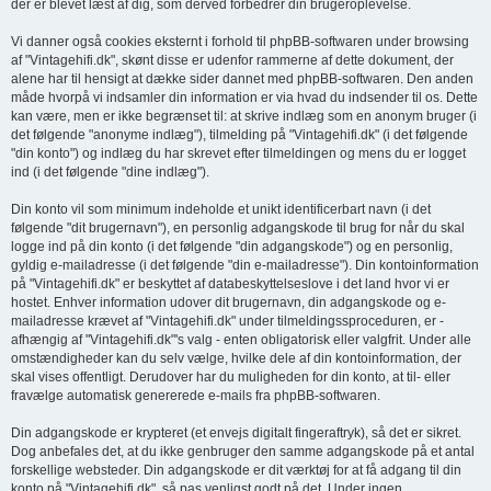
der er blevet læst af dig, som derved forbedrer din brugeroplevelse.
Vi danner også cookies eksternt i forhold til phpBB-softwaren under browsing
af "Vintagehifi.dk", skønt disse er udenfor rammerne af dette dokument, der
alene har til hensigt at dække sider dannet med phpBB-softwaren. Den anden
måde hvorpå vi indsamler din information er via hvad du indsender til os. Dette
kan være, men er ikke begrænset til: at skrive indlæg som en anonym bruger (i
det følgende "anonyme indlæg"), tilmelding på "Vintagehifi.dk" (i det følgende
"din konto") og indlæg du har skrevet efter tilmeldingen og mens du er logget
ind (i det følgende "dine indlæg").
Din konto vil som minimum indeholde et unikt identificerbart navn (i det
følgende "dit brugernavn"), en personlig adgangskode til brug for når du skal
logge ind på din konto (i det følgende "din adgangskode") og en personlig,
gyldig e-mailadresse (i det følgende "din e-mailadresse"). Din kontoinformation
på "Vintagehifi.dk" er beskyttet af databeskyttelseslove i det land hvor vi er
hostet. Enhver information udover dit brugernavn, din adgangskode og e-
mailadresse krævet af "Vintagehifi.dk" under tilmeldingssproceduren, er -
afhængig af "Vintagehifi.dk"'s valg - enten obligatorisk eller valgfrit. Under alle
omstændigheder kan du selv vælge, hvilke dele af din kontoinformation, der
skal vises offentligt. Derudover har du muligheden for din konto, at til- eller
fravælge automatisk genererede e-mails fra phpBB-softwaren.
Din adgangskode er krypteret (et envejs digitalt fingeraftryk), så det er sikret.
Dog anbefales det, at du ikke genbruger den samme adgangskode på et antal
forskellige websteder. Din adgangskode er dit værktøj for at få adgang til din
konto på "Vintagehifi.dk", så pas venligst godt på det. Under ingen