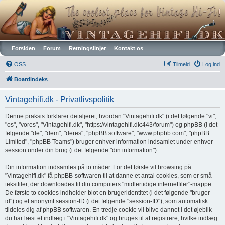
Vintagehifi.dk
Forsiden
Forum
Retningslinjer
Kontakt os
OSS
Tilmeld
Log ind
Boardindeks
Vintagehifi.dk - Privatlivspolitik
Denne praksis forklarer detaljeret, hvordan "Vintagehifi.dk" (i det følgende "vi",
"os", "vores", "Vintagehifi.dk", "https://vintagehifi.dk:443/forum") og phpBB (i det
følgende "de", "dem", "deres", "phpBB software", "www.phpbb.com", "phpBB
Limited", "phpBB Teams") bruger enhver information indsamlet under enhver
session under din brug (i det følgende "din information").
Din information indsamles på to måder. For det første vil browsing på
"Vintagehifi.dk" få phpBB-softwaren til at danne et antal cookies, som er små
tekstfiler, der downloades til din computers "midlertidige internetfiler"-mappe.
De første to cookies indholder blot en brugeridentitet (i det følgende "bruger-
id") og et anonymt session-ID (i det følgende "session-ID"), som automatisk
tildeles dig af phpBB softwaren. En tredje cookie vil blive dannet i det øjeblik
du har læst et indlæg i "Vintagehifi.dk" og bruges til at registrere, hvilke indlæg