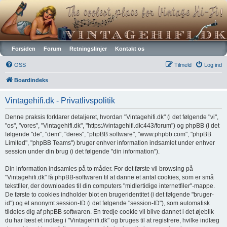
Vintagehifi.dk
Forsiden
Forum
Retningslinjer
Kontakt os
OSS
Tilmeld
Log ind
Boardindeks
Vintagehifi.dk - Privatlivspolitik
Denne praksis forklarer detaljeret, hvordan "Vintagehifi.dk" (i det følgende "vi",
"os", "vores", "Vintagehifi.dk", "https://vintagehifi.dk:443/forum") og phpBB (i det
følgende "de", "dem", "deres", "phpBB software", "www.phpbb.com", "phpBB
Limited", "phpBB Teams") bruger enhver information indsamlet under enhver
session under din brug (i det følgende "din information").
Din information indsamles på to måder. For det første vil browsing på
"Vintagehifi.dk" få phpBB-softwaren til at danne et antal cookies, som er små
tekstfiler, der downloades til din computers "midlertidige internetfiler"-mappe.
De første to cookies indholder blot en brugeridentitet (i det følgende "bruger-
id") og et anonymt session-ID (i det følgende "session-ID"), som automatisk
tildeles dig af phpBB softwaren. En tredje cookie vil blive dannet i det øjeblik
du har læst et indlæg i "Vintagehifi.dk" og bruges til at registrere, hvilke indlæg