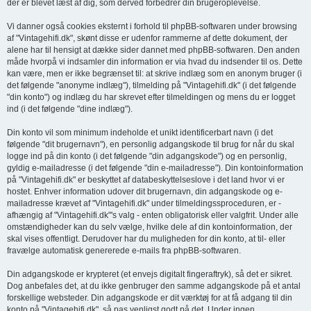
der er blevet læst af dig, som derved forbedrer din brugeroplevelse.
Vi danner også cookies eksternt i forhold til phpBB-softwaren under browsing
af "Vintagehifi.dk", skønt disse er udenfor rammerne af dette dokument, der
alene har til hensigt at dække sider dannet med phpBB-softwaren. Den anden
måde hvorpå vi indsamler din information er via hvad du indsender til os. Dette
kan være, men er ikke begrænset til: at skrive indlæg som en anonym bruger (i
det følgende "anonyme indlæg"), tilmelding på "Vintagehifi.dk" (i det følgende
"din konto") og indlæg du har skrevet efter tilmeldingen og mens du er logget
ind (i det følgende "dine indlæg").
Din konto vil som minimum indeholde et unikt identificerbart navn (i det
følgende "dit brugernavn"), en personlig adgangskode til brug for når du skal
logge ind på din konto (i det følgende "din adgangskode") og en personlig,
gyldig e-mailadresse (i det følgende "din e-mailadresse"). Din kontoinformation
på "Vintagehifi.dk" er beskyttet af databeskyttelseslove i det land hvor vi er
hostet. Enhver information udover dit brugernavn, din adgangskode og e-
mailadresse krævet af "Vintagehifi.dk" under tilmeldingssproceduren, er -
afhængig af "Vintagehifi.dk"'s valg - enten obligatorisk eller valgfrit. Under alle
omstændigheder kan du selv vælge, hvilke dele af din kontoinformation, der
skal vises offentligt. Derudover har du muligheden for din konto, at til- eller
fravælge automatisk genererede e-mails fra phpBB-softwaren.
Din adgangskode er krypteret (et envejs digitalt fingeraftryk), så det er sikret.
Dog anbefales det, at du ikke genbruger den samme adgangskode på et antal
forskellige websteder. Din adgangskode er dit værktøj for at få adgang til din
konto på "Vintagehifi.dk", så pas venligst godt på det. Under ingen