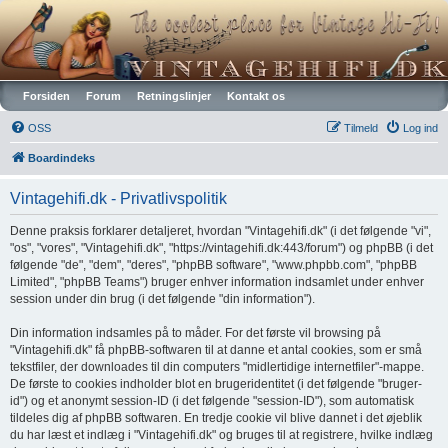
Vintagehifi.dk
Forsiden
Forum
Retningslinjer
Kontakt os
OSS
Tilmeld
Log ind
Boardindeks
Vintagehifi.dk - Privatlivspolitik
Denne praksis forklarer detaljeret, hvordan "Vintagehifi.dk" (i det følgende "vi",
"os", "vores", "Vintagehifi.dk", "https://vintagehifi.dk:443/forum") og phpBB (i det
følgende "de", "dem", "deres", "phpBB software", "www.phpbb.com", "phpBB
Limited", "phpBB Teams") bruger enhver information indsamlet under enhver
session under din brug (i det følgende "din information").
Din information indsamles på to måder. For det første vil browsing på
"Vintagehifi.dk" få phpBB-softwaren til at danne et antal cookies, som er små
tekstfiler, der downloades til din computers "midlertidige internetfiler"-mappe.
De første to cookies indholder blot en brugeridentitet (i det følgende "bruger-
id") og et anonymt session-ID (i det følgende "session-ID"), som automatisk
tildeles dig af phpBB softwaren. En tredje cookie vil blive dannet i det øjeblik
du har læst et indlæg i "Vintagehifi.dk" og bruges til at registrere, hvilke indlæg