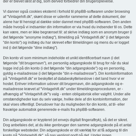
der er blevet læst af dig, som derved forbedrer din brugeroplevelse.
Vi danner også cookies eksternt i forhold til phpBB-softwaren under browsing
af "Vintagehifi.dk", skønt disse er udenfor rammerne af dette dokument, der
alene har til hensigt at dække sider dannet med phpBB-softwaren. Den anden
måde hvorpå vi indsamler din information er via hvad du indsender til os. Dette
kan være, men er ikke begrænset til: at skrive indlæg som en anonym bruger (i
det følgende "anonyme indlæg"), tilmelding på "Vintagehifi.dk" (i det følgende
"din konto") og indlæg du har skrevet efter tilmeldingen og mens du er logget
ind (i det følgende "dine indlæg").
Din konto vil som minimum indeholde et unikt identificerbart navn (i det
følgende "dit brugernavn"), en personlig adgangskode til brug for når du skal
logge ind på din konto (i det følgende "din adgangskode") og en personlig,
gyldig e-mailadresse (i det følgende "din e-mailadresse"). Din kontoinformation
på "Vintagehifi.dk" er beskyttet af databeskyttelseslove i det land hvor vi er
hostet. Enhver information udover dit brugernavn, din adgangskode og e-
mailadresse krævet af "Vintagehifi.dk" under tilmeldingssproceduren, er -
afhængig af "Vintagehifi.dk"'s valg - enten obligatorisk eller valgfrit. Under alle
omstændigheder kan du selv vælge, hvilke dele af din kontoinformation, der
skal vises offentligt. Derudover har du muligheden for din konto, at til- eller
fravælge automatisk genererede e-mails fra phpBB-softwaren.
Din adgangskode er krypteret (et envejs digitalt fingeraftryk), så det er sikret.
Dog anbefales det, at du ikke genbruger den samme adgangskode på et antal
forskellige websteder. Din adgangskode er dit værktøj for at få adgang til din
konto på "Vintagehifi.dk", så pas venligst godt på det. Under ingen