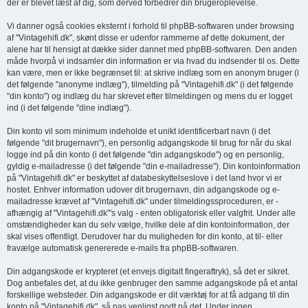
der er blevet læst af dig, som derved forbedrer din brugeroplevelse.
Vi danner også cookies eksternt i forhold til phpBB-softwaren under browsing
af "Vintagehifi.dk", skønt disse er udenfor rammerne af dette dokument, der
alene har til hensigt at dække sider dannet med phpBB-softwaren. Den anden
måde hvorpå vi indsamler din information er via hvad du indsender til os. Dette
kan være, men er ikke begrænset til: at skrive indlæg som en anonym bruger (i
det følgende "anonyme indlæg"), tilmelding på "Vintagehifi.dk" (i det følgende
"din konto") og indlæg du har skrevet efter tilmeldingen og mens du er logget
ind (i det følgende "dine indlæg").
Din konto vil som minimum indeholde et unikt identificerbart navn (i det
følgende "dit brugernavn"), en personlig adgangskode til brug for når du skal
logge ind på din konto (i det følgende "din adgangskode") og en personlig,
gyldig e-mailadresse (i det følgende "din e-mailadresse"). Din kontoinformation
på "Vintagehifi.dk" er beskyttet af databeskyttelseslove i det land hvor vi er
hostet. Enhver information udover dit brugernavn, din adgangskode og e-
mailadresse krævet af "Vintagehifi.dk" under tilmeldingssproceduren, er -
afhængig af "Vintagehifi.dk"'s valg - enten obligatorisk eller valgfrit. Under alle
omstændigheder kan du selv vælge, hvilke dele af din kontoinformation, der
skal vises offentligt. Derudover har du muligheden for din konto, at til- eller
fravælge automatisk genererede e-mails fra phpBB-softwaren.
Din adgangskode er krypteret (et envejs digitalt fingeraftryk), så det er sikret.
Dog anbefales det, at du ikke genbruger den samme adgangskode på et antal
forskellige websteder. Din adgangskode er dit værktøj for at få adgang til din
konto på "Vintagehifi.dk", så pas venligst godt på det. Under ingen