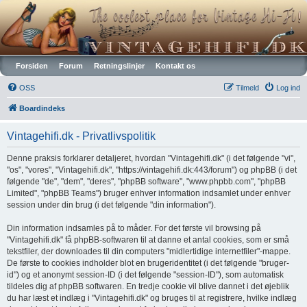
Vintagehifi.dk
Forsiden
Forum
Retningslinjer
Kontakt os
OSS
Tilmeld
Log ind
Boardindeks
Vintagehifi.dk - Privatlivspolitik
Denne praksis forklarer detaljeret, hvordan "Vintagehifi.dk" (i det følgende "vi",
"os", "vores", "Vintagehifi.dk", "https://vintagehifi.dk:443/forum") og phpBB (i det
følgende "de", "dem", "deres", "phpBB software", "www.phpbb.com", "phpBB
Limited", "phpBB Teams") bruger enhver information indsamlet under enhver
session under din brug (i det følgende "din information").
Din information indsamles på to måder. For det første vil browsing på
"Vintagehifi.dk" få phpBB-softwaren til at danne et antal cookies, som er små
tekstfiler, der downloades til din computers "midlertidige internetfiler"-mappe.
De første to cookies indholder blot en brugeridentitet (i det følgende "bruger-
id") og et anonymt session-ID (i det følgende "session-ID"), som automatisk
tildeles dig af phpBB softwaren. En tredje cookie vil blive dannet i det øjeblik
du har læst et indlæg i "Vintagehifi.dk" og bruges til at registrere, hvilke indlæg