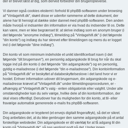
der er blevet læst af dig, som derved forbedrer din brugeroplevelse.
Vi danner også cookies eksternt i forhold til phpBB-softwaren under browsing
af "Vintagehifi.dk", skønt disse er udenfor rammerne af dette dokument, der
alene har til hensigt at dække sider dannet med phpBB-softwaren. Den anden
måde hvorpå vi indsamler din information er via hvad du indsender til os. Dette
kan være, men er ikke begrænset til: at skrive indlæg som en anonym bruger (i
det følgende "anonyme indlæg"), tilmelding på "Vintagehifi.dk" (i det følgende
"din konto") og indlæg du har skrevet efter tilmeldingen og mens du er logget
ind (i det følgende "dine indlæg").
Din konto vil som minimum indeholde et unikt identificerbart navn (i det
følgende "dit brugernavn"), en personlig adgangskode til brug for når du skal
logge ind på din konto (i det følgende "din adgangskode") og en personlig,
gyldig e-mailadresse (i det følgende "din e-mailadresse"). Din kontoinformation
på "Vintagehifi.dk" er beskyttet af databeskyttelseslove i det land hvor vi er
hostet. Enhver information udover dit brugernavn, din adgangskode og e-
mailadresse krævet af "Vintagehifi.dk" under tilmeldingssproceduren, er -
afhængig af "Vintagehifi.dk"'s valg - enten obligatorisk eller valgfrit. Under alle
omstændigheder kan du selv vælge, hvilke dele af din kontoinformation, der
skal vises offentligt. Derudover har du muligheden for din konto, at til- eller
fravælge automatisk genererede e-mails fra phpBB-softwaren.
Din adgangskode er krypteret (et envejs digitalt fingeraftryk), så det er sikret.
Dog anbefales det, at du ikke genbruger den samme adgangskode på et antal
forskellige websteder. Din adgangskode er dit værktøj for at få adgang til din
konto på "Vintagehifi.dk", så pas venligst godt på det. Under ingen