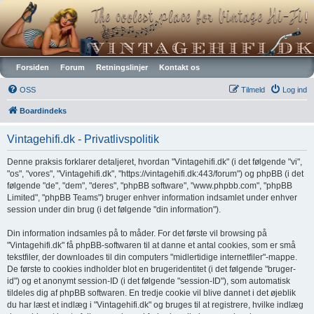
Vintagehifi.dk
Forsiden
Forum
Retningslinjer
Kontakt os
OSS
Tilmeld
Log ind
Boardindeks
Vintagehifi.dk - Privatlivspolitik
Denne praksis forklarer detaljeret, hvordan "Vintagehifi.dk" (i det følgende "vi",
"os", "vores", "Vintagehifi.dk", "https://vintagehifi.dk:443/forum") og phpBB (i det
følgende "de", "dem", "deres", "phpBB software", "www.phpbb.com", "phpBB
Limited", "phpBB Teams") bruger enhver information indsamlet under enhver
session under din brug (i det følgende "din information").
Din information indsamles på to måder. For det første vil browsing på
"Vintagehifi.dk" få phpBB-softwaren til at danne et antal cookies, som er små
tekstfiler, der downloades til din computers "midlertidige internetfiler"-mappe.
De første to cookies indholder blot en brugeridentitet (i det følgende "bruger-
id") og et anonymt session-ID (i det følgende "session-ID"), som automatisk
tildeles dig af phpBB softwaren. En tredje cookie vil blive dannet i det øjeblik
du har læst et indlæg i "Vintagehifi.dk" og bruges til at registrere, hvilke indlæg