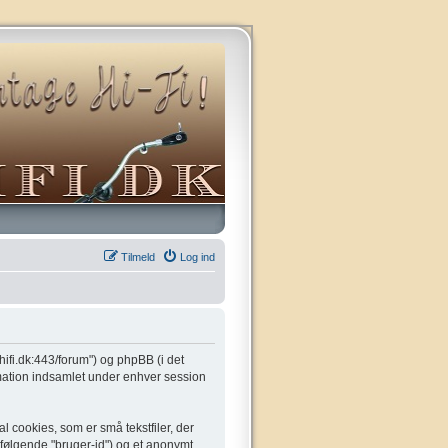
Tilmeld
Log ind
gehifi.dk:443/forum") og phpBB (i det
mation indsamlet under enhver session
l cookies, som er små tekstfiler, der
t følgende "bruger-id") og et anonymt