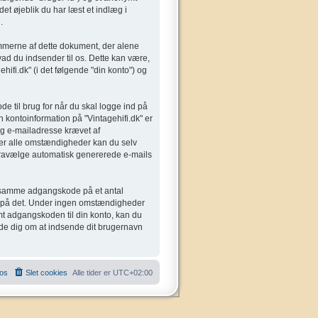
det øjeblik du har læst et indlæg i
.
rammerne af dette dokument, der alene
ad du indsender til os. Dette kan være,
ifi.dk" (i det følgende "din konto") og
e til brug for når du skal logge ind på
n kontoinformation på "Vintagehifi.dk" er
og e-mailadresse krævet af
Under alle omstændigheder kan du selv
er fravælge automatisk genererede e-mails
den samme adgangskode på et antal
odt på det. Under ingen omstændigheder
emt adgangskoden til din konto, kan du
ede dig om at indsende dit brugernavn
 os
Slet cookies
Alle tider er
UTC+02:00