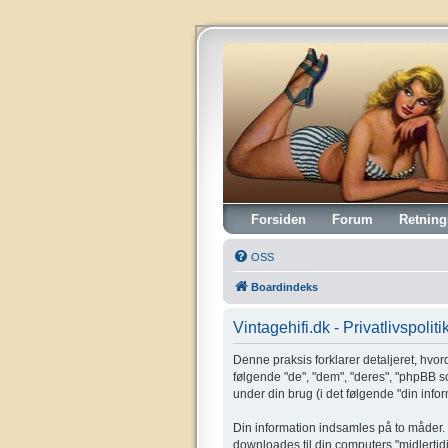
Vintagehifi.dk
Forsiden
Forum
Retning
OSS
Boardindeks
Vintagehifi.dk - Privatlivspoliti
Denne praksis forklarer detaljeret, hvorda
følgende "de", "dem", "deres", "phpBB 
under din brug (i det følgende "din infor
Din information indsamles på to måder. F
downloades til din computers "midlertidi