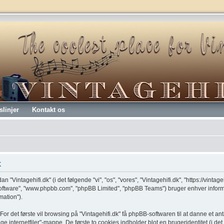
slinjer
Kontakt os
k
n "Vintagehifi.dk" (i det følgende "vi", "os", "vores", "Vintagehifi.dk", "https://vinta
software", "www.phpbb.com", "phpBB Limited", "phpBB Teams") bruger enhver infor
mation").
or det første vil browsing på "Vintagehifi.dk" få phpBB-softwaren til at danne et anta
ge internetfiler"-mappe. De første to cookies indholder blot en brugeridentitet (i de