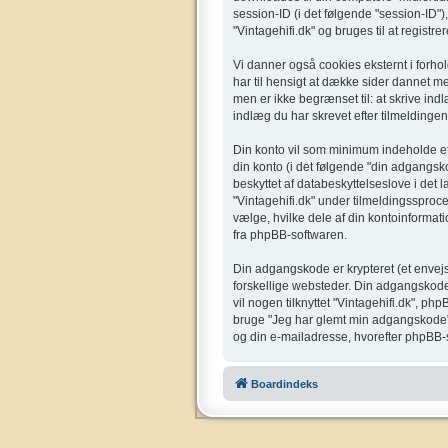
session-ID (i det følgende "session-ID"),
"Vintagehifi.dk" og bruges til at registr
Vi danner også cookies eksternt i forho
har til hensigt at dække sider dannet 
men er ikke begrænset til: at skrive ind
indlæg du har skrevet efter tilmeldingen
Din konto vil som minimum indeholde et u
din konto (i det følgende "din adgangsko
beskyttet af databeskyttelseslove i det
"Vintagehifi.dk" under tilmeldingssproce
vælge, hvilke dele af din kontoinformati
fra phpBB-softwaren.
Din adgangskode er krypteret (et envejs
forskellige websteder. Din adgangskode 
vil nogen tilknyttet "Vintagehifi.dk", 
bruge "Jeg har glemt min adgangskode"-
og din e-mailadresse, hvorefter phpBB-s
Boardindeks