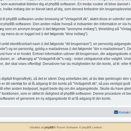
 som automatisk tildeles dig af phpBB softwaren. En tredje cookie vil blive dannet i 
ere, hvilke indlæg der er blevet læst af dig, som derved forbedrer din brugeroplevelse
ld til phpBB-softwaren under browsing af "Vintagehifi.dk", skønt disse er udenfor 
med phpBB-softwaren. Den anden måde hvorpå vi indsamler din information er via hv
læg som en anonym bruger (i det følgende "anonyme indlæg"), tilmelding på "Vintageh
 og mens du er logget ind (i det følgende "dine indlæg").
nikt identificerbart navn (i det følgende "dit brugernavn"), en personlig adgangskod
de") og en personlig, gyldig e-mailadresse (i det følgende "din e-mailadresse"). Di
 land hvor vi er hostet. Enhver information udover dit brugernavn, din adgangskode 
duren, er - afhængig af "Vintagehifi.dk"'s valg - enten obligatorisk eller valgfrit. 
on, der skal vises offentligt. Derudover har du muligheden for din konto, at til- ell
 digitalt fingeraftryk), så det er sikret. Dog anbefales det, at du ikke genbruger 
er dit værktøj for at få adgang til din konto på "Vintagehifi.dk", så pas venligst g
phpBB eller anden tredjepart, legalt bede dig om din adgangskode. Skulle du have gl
funktionen, som er stillet til rådighed af phpBB-softwaren. Denne procedure vil b
oftwaren vil generere en ny adgangskode til at få adgang til din konto.
Kontakt
Udviklet af
phpBB
® Forum Software © phpBB Limited