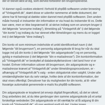
der er blevet læst af dig, som derved forbedrer din brugeroplevelse.
Vi danner også cookies eksternt i forhold til phpBB-softwaren under browsing
af "Vintagehifi.dk", skønt disse er udenfor rammerne af dette dokument, der
alene har til hensigt at dække sider dannet med phpBB-softwaren. Den anden
måde hvorpå vi indsamler din information er via hvad du indsender til os. Dette
kan være, men er ikke begrænset til: at skrive indlæg som en anonym bruger (i
det følgende "anonyme indlæg"), tilmelding på "Vintagehifi.dk" (i det følgende
"din konto") og indlæg du har skrevet efter tilmeldingen og mens du er logget
ind (i det følgende "dine indlæg").
Din konto vil som minimum indeholde et unikt identificerbart navn (i det
følgende "dit brugernavn"), en personlig adgangskode til brug for når du skal
logge ind på din konto (i det følgende "din adgangskode") og en personlig,
gyldig e-mailadresse (i det følgende "din e-mailadresse"). Din kontoinformation
på "Vintagehifi.dk" er beskyttet af databeskyttelseslove i det land hvor vi er
hostet. Enhver information udover dit brugernavn, din adgangskode og e-
mailadresse krævet af "Vintagehifi.dk" under tilmeldingssproceduren, er -
afhængig af "Vintagehifi.dk"'s valg - enten obligatorisk eller valgfrit. Under alle
omstændigheder kan du selv vælge, hvilke dele af din kontoinformation, der
skal vises offentligt. Derudover har du muligheden for din konto, at til- eller
fravælge automatisk genererede e-mails fra phpBB-softwaren.
Din adgangskode er krypteret (et envejs digitalt fingeraftryk), så det er sikret.
Dog anbefales det, at du ikke genbruger den samme adgangskode på et antal
forskellige websteder. Din adgangskode er dit værktøj for at få adgang til din
konto på "Vintagehifi.dk", så pas venligst godt på det. Under ingen