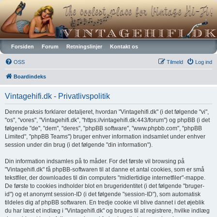
Vintagehifi.dk
Forsiden
Forum
Retningslinjer
Kontakt os
OSS
Tilmeld
Log ind
Boardindeks
Vintagehifi.dk - Privatlivspolitik
Denne praksis forklarer detaljeret, hvordan "Vintagehifi.dk" (i det følgende "vi",
"os", "vores", "Vintagehifi.dk", "https://vintagehifi.dk:443/forum") og phpBB (i det
følgende "de", "dem", "deres", "phpBB software", "www.phpbb.com", "phpBB
Limited", "phpBB Teams") bruger enhver information indsamlet under enhver
session under din brug (i det følgende "din information").
Din information indsamles på to måder. For det første vil browsing på
"Vintagehifi.dk" få phpBB-softwaren til at danne et antal cookies, som er små
tekstfiler, der downloades til din computers "midlertidige internetfiler"-mappe.
De første to cookies indholder blot en brugeridentitet (i det følgende "bruger-
id") og et anonymt session-ID (i det følgende "session-ID"), som automatisk
tildeles dig af phpBB softwaren. En tredje cookie vil blive dannet i det øjeblik
du har læst et indlæg i "Vintagehifi.dk" og bruges til at registrere, hvilke indlæg