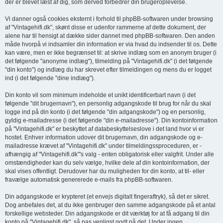
der er blevet læst af dig, som derved forbedrer din brugeroplevelse.
Vi danner også cookies eksternt i forhold til phpBB-softwaren under browsing
af "Vintagehifi.dk", skønt disse er udenfor rammerne af dette dokument, der
alene har til hensigt at dække sider dannet med phpBB-softwaren. Den anden
måde hvorpå vi indsamler din information er via hvad du indsender til os. Dette
kan være, men er ikke begrænset til: at skrive indlæg som en anonym bruger (i
det følgende "anonyme indlæg"), tilmelding på "Vintagehifi.dk" (i det følgende
"din konto") og indlæg du har skrevet efter tilmeldingen og mens du er logget
ind (i det følgende "dine indlæg").
Din konto vil som minimum indeholde et unikt identificerbart navn (i det
følgende "dit brugernavn"), en personlig adgangskode til brug for når du skal
logge ind på din konto (i det følgende "din adgangskode") og en personlig,
gyldig e-mailadresse (i det følgende "din e-mailadresse"). Din kontoinformation
på "Vintagehifi.dk" er beskyttet af databeskyttelseslove i det land hvor vi er
hostet. Enhver information udover dit brugernavn, din adgangskode og e-
mailadresse krævet af "Vintagehifi.dk" under tilmeldingssproceduren, er -
afhængig af "Vintagehifi.dk"'s valg - enten obligatorisk eller valgfrit. Under alle
omstændigheder kan du selv vælge, hvilke dele af din kontoinformation, der
skal vises offentligt. Derudover har du muligheden for din konto, at til- eller
fravælge automatisk genererede e-mails fra phpBB-softwaren.
Din adgangskode er krypteret (et envejs digitalt fingeraftryk), så det er sikret.
Dog anbefales det, at du ikke genbruger den samme adgangskode på et antal
forskellige websteder. Din adgangskode er dit værktøj for at få adgang til din
konto på "Vintagehifi.dk", så pas venligst godt på det. Under ingen