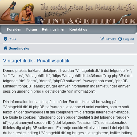
Vintagehifi.dk
Forsiden
Forum
Retningslinjer
Kontakt os
OSS
Tilmeld
Log ind
Boardindeks
Vintagehifi.dk - Privatlivspolitik
Denne praksis forklarer detaljeret, hvordan "Vintagehifi.dk" (i det følgende "vi",
"os", "vores", "Vintagehifi.dk", "https://vintagehifi.dk:443/forum") og phpBB (i det
følgende "de", "dem", "deres", "phpBB software", "www.phpbb.com", "phpBB
Limited", "phpBB Teams") bruger enhver information indsamlet under enhver
session under din brug (i det følgende "din information").
Din information indsamles på to måder. For det første vil browsing på
"Vintagehifi.dk" få phpBB-softwaren til at danne et antal cookies, som er små
tekstfiler, der downloades til din computers "midlertidige internetfiler"-mappe.
De første to cookies indholder blot en brugeridentitet (i det følgende "bruger-
id") og et anonymt session-ID (i det følgende "session-ID"), som automatisk
tildeles dig af phpBB softwaren. En tredje cookie vil blive dannet i det øjeblik
du har læst et indlæg i "Vintagehifi.dk" og bruges til at registrere, hvilke indlæg