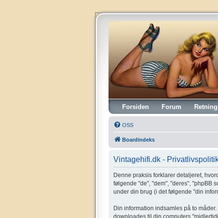
Vintagehifi.dk
Forsiden
Forum
Retning
OSS
Boardindeks
Vintagehifi.dk - Privatlivspoliti
Denne praksis forklarer detaljeret, hvorda
følgende "de", "dem", "deres", "phpBB 
under din brug (i det følgende "din infor
Din information indsamles på to måder. F
downloades til din computers "midlertidi