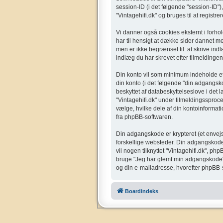
session-ID (i det følgende "session-ID"),
"Vintagehifi.dk" og bruges til at registr
Vi danner også cookies eksternt i forho
har til hensigt at dække sider dannet 
men er ikke begrænset til: at skrive ind
indlæg du har skrevet efter tilmeldingen
Din konto vil som minimum indeholde et u
din konto (i det følgende "din adgangsko
beskyttet af databeskyttelseslove i det
"Vintagehifi.dk" under tilmeldingssproce
vælge, hvilke dele af din kontoinformati
fra phpBB-softwaren.
Din adgangskode er krypteret (et envejs
forskellige websteder. Din adgangskode 
vil nogen tilknyttet "Vintagehifi.dk", 
bruge "Jeg har glemt min adgangskode"-
og din e-mailadresse, hvorefter phpBB-s
Boardindeks