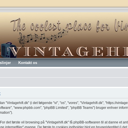
slinjer
Kontakt os
k
n "Vintagehifi.dk" (i det følgende "vi", "os", "vores", "Vintagehifi.dk", "https://vinta
software", "www.phpbb.com", "phpBB Limited", "phpBB Teams") bruger enhver infor
mation").
or det første vil browsing på "Vintagehifi.dk" få phpBB-softwaren til at danne et anta
ge internetfiler"-mappe. De første to cookies indholder blot en brugeridentitet (i de