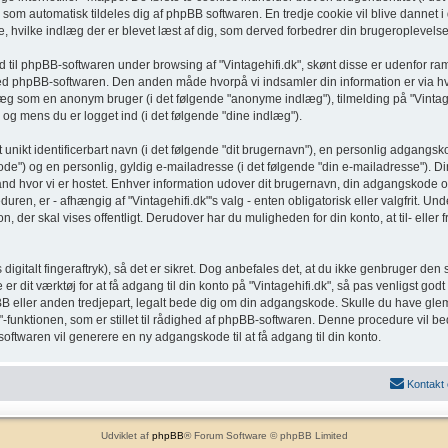
 som automatisk tildeles dig af phpBB softwaren. En tredje cookie vil blive dannet i 
ere, hvilke indlæg der er blevet læst af dig, som derved forbedrer din brugeroplevelse
ld til phpBB-softwaren under browsing af "Vintagehifi.dk", skønt disse er udenfor 
med phpBB-softwaren. Den anden måde hvorpå vi indsamler din information er via hv
læg som en anonym bruger (i det følgende "anonyme indlæg"), tilmelding på "Vintageh
 og mens du er logget ind (i det følgende "dine indlæg").
nikt identificerbart navn (i det følgende "dit brugernavn"), en personlig adgangskod
de") og en personlig, gyldig e-mailadresse (i det følgende "din e-mailadresse"). Di
 land hvor vi er hostet. Enhver information udover dit brugernavn, din adgangskode 
duren, er - afhængig af "Vintagehifi.dk"'s valg - enten obligatorisk eller valgfrit. 
on, der skal vises offentligt. Derudover har du muligheden for din konto, at til- ell
 digitalt fingeraftryk), så det er sikret. Dog anbefales det, at du ikke genbruger 
er dit værktøj for at få adgang til din konto på "Vintagehifi.dk", så pas venligst g
phpBB eller anden tredjepart, legalt bede dig om din adgangskode. Skulle du have gl
funktionen, som er stillet til rådighed af phpBB-softwaren. Denne procedure vil b
oftwaren vil generere en ny adgangskode til at få adgang til din konto.
Kontakt
Udviklet af
phpBB
® Forum Software © phpBB Limited