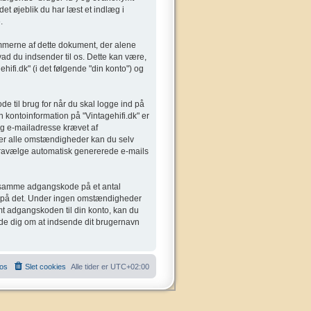
det øjeblik du har læst et indlæg i
.
rammerne af dette dokument, der alene
ad du indsender til os. Dette kan være,
ifi.dk" (i det følgende "din konto") og
e til brug for når du skal logge ind på
n kontoinformation på "Vintagehifi.dk" er
og e-mailadresse krævet af
Under alle omstændigheder kan du selv
er fravælge automatisk genererede e-mails
den samme adgangskode på et antal
odt på det. Under ingen omstændigheder
emt adgangskoden til din konto, kan du
ede dig om at indsende dit brugernavn
 os
Slet cookies
Alle tider er
UTC+02:00