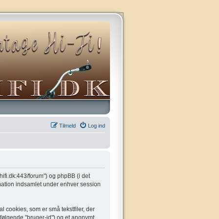
Tilmeld
Log ind
gehifi.dk:443/forum") og phpBB (i det
mation indsamlet under enhver session
l cookies, som er små tekstfiler, der
t følgende "bruger-id") og et anonymt