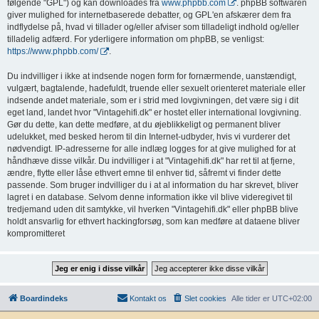
følgende "GPL") og kan downloades fra
www.phpbb.com
. phpBB softwaren
giver mulighed for internetbaserede debatter, og GPL'en afskærer dem fra
indflydelse på, hvad vi tillader og/eller afviser som tilladeligt indhold og/eller
tilladelig adfærd. For yderligere information om phpBB, se venligst:
https://www.phpbb.com/
.
Du indvilliger i ikke at indsende nogen form for fornærmende, uanstændigt,
vulgært, bagtalende, hadefuldt, truende eller sexuelt orienteret materiale eller
indsende andet materiale, som er i strid med lovgivningen, det være sig i dit
eget land, landet hvor "Vintagehifi.dk" er hostet eller international lovgivning.
Gør du dette, kan dette medføre, at du øjeblikkeligt og permanent bliver
udelukket, med besked herom til din Internet-udbyder, hvis vi vurderer det
nødvendigt. IP-adresserne for alle indlæg logges for at give mulighed for at
håndhæve disse vilkår. Du indvilliger i at "Vintagehifi.dk" har ret til at fjerne,
ændre, flytte eller låse ethvert emne til enhver tid, såfremt vi finder dette
passende. Som bruger indvilliger du i at al information du har skrevet, bliver
lagret i en database. Selvom denne information ikke vil blive videregivet til
tredjemand uden dit samtykke, vil hverken "Vintagehifi.dk" eller phpBB blive
holdt ansvarlig for ethvert hackingforsøg, som kan medføre at dataene bliver
kompromitteret
Boardindeks
Kontakt os
Slet cookies
Alle tider er
UTC+02:00