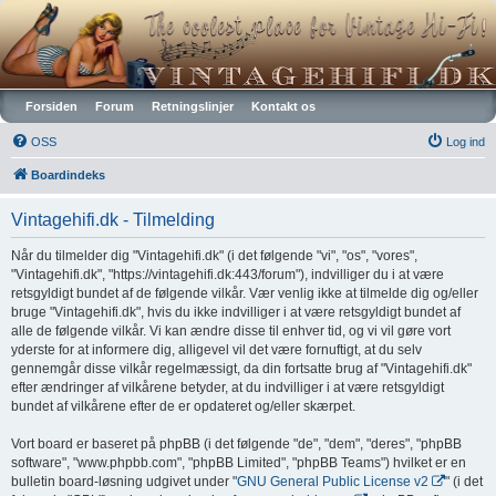
Vintagehifi.dk
Forsiden
Forum
Retningslinjer
Kontakt os
OSS
Log ind
Boardindeks
Vintagehifi.dk - Tilmelding
Når du tilmelder dig "Vintagehifi.dk" (i det følgende "vi", "os", "vores",
"Vintagehifi.dk", "https://vintagehifi.dk:443/forum"), indvilliger du i at være
retsgyldigt bundet af de følgende vilkår. Vær venlig ikke at tilmelde dig og/eller
bruge "Vintagehifi.dk", hvis du ikke indvilliger i at være retsgyldigt bundet af
alle de følgende vilkår. Vi kan ændre disse til enhver tid, og vi vil gøre vort
yderste for at informere dig, alligevel vil det være fornuftigt, at du selv
gennemgår disse vilkår regelmæssigt, da din fortsatte brug af "Vintagehifi.dk"
efter ændringer af vilkårene betyder, at du indvilliger i at være retsgyldigt
bundet af vilkårene efter de er opdateret og/eller skærpet.
Vort board er baseret på phpBB (i det følgende "de", "dem", "deres", "phpBB
software", "www.phpbb.com", "phpBB Limited", "phpBB Teams") hvilket er en
bulletin board-løsning udgivet under "
GNU General Public License v2
" (i det