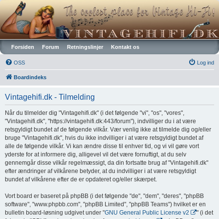
Vintagehifi.dk
Forsiden
Forum
Retningslinjer
Kontakt os
OSS
Log ind
Boardindeks
Vintagehifi.dk - Tilmelding
Når du tilmelder dig "Vintagehifi.dk" (i det følgende "vi", "os", "vores",
"Vintagehifi.dk", "https://vintagehifi.dk:443/forum"), indvilliger du i at være
retsgyldigt bundet af de følgende vilkår. Vær venlig ikke at tilmelde dig og/eller
bruge "Vintagehifi.dk", hvis du ikke indvilliger i at være retsgyldigt bundet af
alle de følgende vilkår. Vi kan ændre disse til enhver tid, og vi vil gøre vort
yderste for at informere dig, alligevel vil det være fornuftigt, at du selv
gennemgår disse vilkår regelmæssigt, da din fortsatte brug af "Vintagehifi.dk"
efter ændringer af vilkårene betyder, at du indvilliger i at være retsgyldigt
bundet af vilkårene efter de er opdateret og/eller skærpet.
Vort board er baseret på phpBB (i det følgende "de", "dem", "deres", "phpBB
software", "www.phpbb.com", "phpBB Limited", "phpBB Teams") hvilket er en
bulletin board-løsning udgivet under "
GNU General Public License v2
" (i det