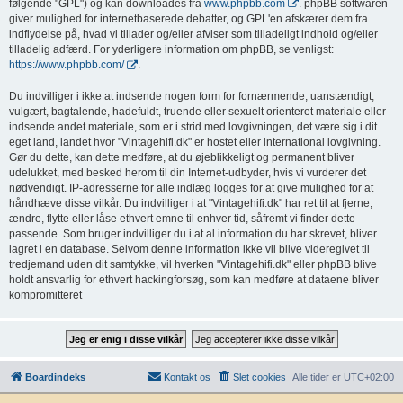
følgende "GPL") og kan downloades fra
www.phpbb.com
. phpBB softwaren
giver mulighed for internetbaserede debatter, og GPL'en afskærer dem fra
indflydelse på, hvad vi tillader og/eller afviser som tilladeligt indhold og/eller
tilladelig adfærd. For yderligere information om phpBB, se venligst:
https://www.phpbb.com/
.
Du indvilliger i ikke at indsende nogen form for fornærmende, uanstændigt,
vulgært, bagtalende, hadefuldt, truende eller sexuelt orienteret materiale eller
indsende andet materiale, som er i strid med lovgivningen, det være sig i dit
eget land, landet hvor "Vintagehifi.dk" er hostet eller international lovgivning.
Gør du dette, kan dette medføre, at du øjeblikkeligt og permanent bliver
udelukket, med besked herom til din Internet-udbyder, hvis vi vurderer det
nødvendigt. IP-adresserne for alle indlæg logges for at give mulighed for at
håndhæve disse vilkår. Du indvilliger i at "Vintagehifi.dk" har ret til at fjerne,
ændre, flytte eller låse ethvert emne til enhver tid, såfremt vi finder dette
passende. Som bruger indvilliger du i at al information du har skrevet, bliver
lagret i en database. Selvom denne information ikke vil blive videregivet til
tredjemand uden dit samtykke, vil hverken "Vintagehifi.dk" eller phpBB blive
holdt ansvarlig for ethvert hackingforsøg, som kan medføre at dataene bliver
kompromitteret
Boardindeks
Kontakt os
Slet cookies
Alle tider er
UTC+02:00