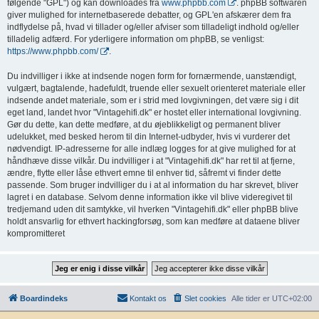
følgende "GPL") og kan downloades fra
www.phpbb.com
. phpBB softwaren
giver mulighed for internetbaserede debatter, og GPL'en afskærer dem fra
indflydelse på, hvad vi tillader og/eller afviser som tilladeligt indhold og/eller
tilladelig adfærd. For yderligere information om phpBB, se venligst:
https://www.phpbb.com/
.
Du indvilliger i ikke at indsende nogen form for fornærmende, uanstændigt,
vulgært, bagtalende, hadefuldt, truende eller sexuelt orienteret materiale eller
indsende andet materiale, som er i strid med lovgivningen, det være sig i dit
eget land, landet hvor "Vintagehifi.dk" er hostet eller international lovgivning.
Gør du dette, kan dette medføre, at du øjeblikkeligt og permanent bliver
udelukket, med besked herom til din Internet-udbyder, hvis vi vurderer det
nødvendigt. IP-adresserne for alle indlæg logges for at give mulighed for at
håndhæve disse vilkår. Du indvilliger i at "Vintagehifi.dk" har ret til at fjerne,
ændre, flytte eller låse ethvert emne til enhver tid, såfremt vi finder dette
passende. Som bruger indvilliger du i at al information du har skrevet, bliver
lagret i en database. Selvom denne information ikke vil blive videregivet til
tredjemand uden dit samtykke, vil hverken "Vintagehifi.dk" eller phpBB blive
holdt ansvarlig for ethvert hackingforsøg, som kan medføre at dataene bliver
kompromitteret
Boardindeks
Kontakt os
Slet cookies
Alle tider er
UTC+02:00