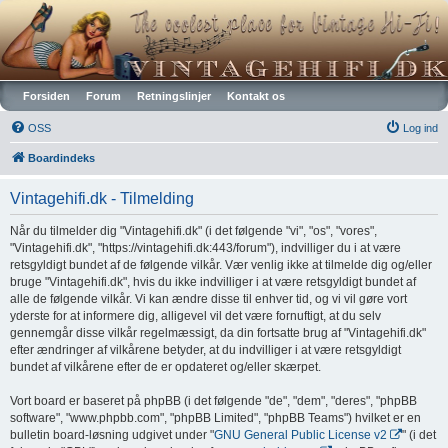
Vintagehifi.dk
Forsiden
Forum
Retningslinjer
Kontakt os
OSS
Log ind
Boardindeks
Vintagehifi.dk - Tilmelding
Når du tilmelder dig "Vintagehifi.dk" (i det følgende "vi", "os", "vores",
"Vintagehifi.dk", "https://vintagehifi.dk:443/forum"), indvilliger du i at være
retsgyldigt bundet af de følgende vilkår. Vær venlig ikke at tilmelde dig og/eller
bruge "Vintagehifi.dk", hvis du ikke indvilliger i at være retsgyldigt bundet af
alle de følgende vilkår. Vi kan ændre disse til enhver tid, og vi vil gøre vort
yderste for at informere dig, alligevel vil det være fornuftigt, at du selv
gennemgår disse vilkår regelmæssigt, da din fortsatte brug af "Vintagehifi.dk"
efter ændringer af vilkårene betyder, at du indvilliger i at være retsgyldigt
bundet af vilkårene efter de er opdateret og/eller skærpet.
Vort board er baseret på phpBB (i det følgende "de", "dem", "deres", "phpBB
software", "www.phpbb.com", "phpBB Limited", "phpBB Teams") hvilket er en
bulletin board-løsning udgivet under "
GNU General Public License v2
" (i det