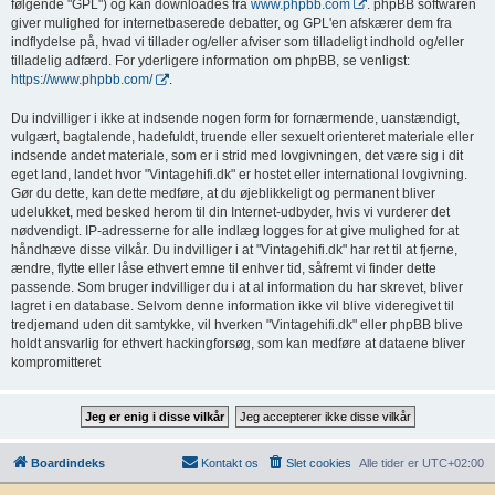
følgende "GPL") og kan downloades fra
www.phpbb.com
. phpBB softwaren
giver mulighed for internetbaserede debatter, og GPL'en afskærer dem fra
indflydelse på, hvad vi tillader og/eller afviser som tilladeligt indhold og/eller
tilladelig adfærd. For yderligere information om phpBB, se venligst:
https://www.phpbb.com/
.
Du indvilliger i ikke at indsende nogen form for fornærmende, uanstændigt,
vulgært, bagtalende, hadefuldt, truende eller sexuelt orienteret materiale eller
indsende andet materiale, som er i strid med lovgivningen, det være sig i dit
eget land, landet hvor "Vintagehifi.dk" er hostet eller international lovgivning.
Gør du dette, kan dette medføre, at du øjeblikkeligt og permanent bliver
udelukket, med besked herom til din Internet-udbyder, hvis vi vurderer det
nødvendigt. IP-adresserne for alle indlæg logges for at give mulighed for at
håndhæve disse vilkår. Du indvilliger i at "Vintagehifi.dk" har ret til at fjerne,
ændre, flytte eller låse ethvert emne til enhver tid, såfremt vi finder dette
passende. Som bruger indvilliger du i at al information du har skrevet, bliver
lagret i en database. Selvom denne information ikke vil blive videregivet til
tredjemand uden dit samtykke, vil hverken "Vintagehifi.dk" eller phpBB blive
holdt ansvarlig for ethvert hackingforsøg, som kan medføre at dataene bliver
kompromitteret
Boardindeks
Kontakt os
Slet cookies
Alle tider er
UTC+02:00