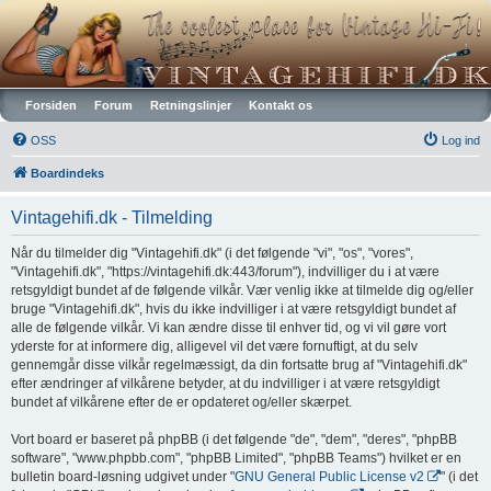
Vintagehifi.dk
Forsiden
Forum
Retningslinjer
Kontakt os
OSS
Log ind
Boardindeks
Vintagehifi.dk - Tilmelding
Når du tilmelder dig "Vintagehifi.dk" (i det følgende "vi", "os", "vores",
"Vintagehifi.dk", "https://vintagehifi.dk:443/forum"), indvilliger du i at være
retsgyldigt bundet af de følgende vilkår. Vær venlig ikke at tilmelde dig og/eller
bruge "Vintagehifi.dk", hvis du ikke indvilliger i at være retsgyldigt bundet af
alle de følgende vilkår. Vi kan ændre disse til enhver tid, og vi vil gøre vort
yderste for at informere dig, alligevel vil det være fornuftigt, at du selv
gennemgår disse vilkår regelmæssigt, da din fortsatte brug af "Vintagehifi.dk"
efter ændringer af vilkårene betyder, at du indvilliger i at være retsgyldigt
bundet af vilkårene efter de er opdateret og/eller skærpet.
Vort board er baseret på phpBB (i det følgende "de", "dem", "deres", "phpBB
software", "www.phpbb.com", "phpBB Limited", "phpBB Teams") hvilket er en
bulletin board-løsning udgivet under "
GNU General Public License v2
" (i det