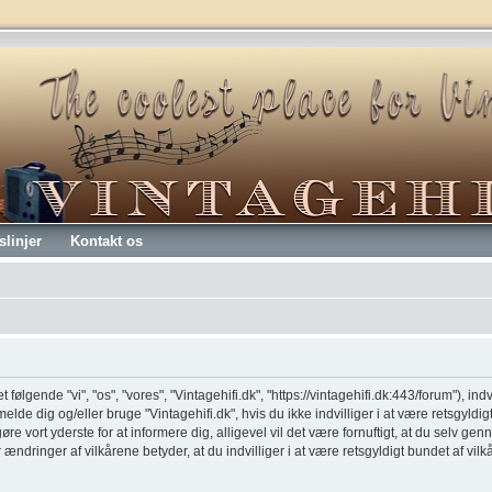
slinjer
Kontakt os
t følgende "vi", "os", "vores", "Vintagehifi.dk", "https://vintagehifi.dk:443/forum"), ind
melde dig og/eller bruge "Vintagehifi.dk", hvis du ikke indvilliger i at være retsgyldig
 gøre vort yderste for at informere dig, alligevel vil det være fornuftigt, at du selv 
er ændringer af vilkårene betyder, at du indvilliger i at være retsgyldigt bundet af vil