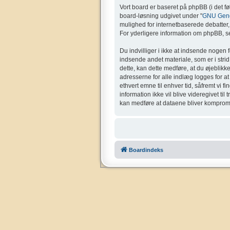
Vort board er baseret på phpBB (i det f
board-løsning udgivet under "
GNU Gener
mulighed for internetbaserede debatter, o
For yderligere information om phpBB, se
Du indvilliger i ikke at indsende nogen 
indsende andet materiale, som er i strid 
dette, kan dette medføre, at du øjeblikk
adresserne for alle indlæg logges for at g
ethvert emne til enhver tid, såfremt vi f
information ikke vil blive videregivet ti
kan medføre at dataene bliver kompromi
Boardindeks