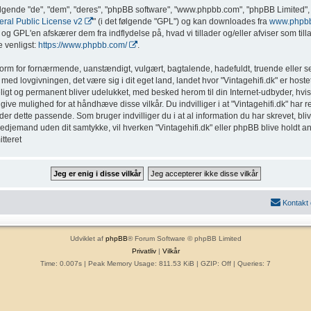
ølgende "de", "dem", "deres", "phpBB software", "www.phpbb.com", "phpBB Limited", 
al Public License v2
" (i det følgende "GPL") og kan downloades fra
www.phpb
g GPL'en afskærer dem fra indflydelse på, hvad vi tillader og/eller afviser som tillad
 venligst:
https://www.phpbb.com/
.
form for fornærmende, uanstændigt, vulgært, bagtalende, hadefuldt, truende eller sex
med lovgivningen, det være sig i dit eget land, landet hvor "Vintagehifi.dk" er hostet
eligt og permanent bliver udelukket, med besked herom til din Internet-udbyder, hvis
ive mulighed for at håndhæve disse vilkår. Du indvilliger i at "Vintagehifi.dk" har ret t
inder dette passende. Som bruger indvilliger du i at al information du har skrevet, b
l tredjemand uden dit samtykke, vil hverken "Vintagehifi.dk" eller phpBB blive holdt a
tteret
Kontakt
Udviklet af
phpBB
® Forum Software © phpBB Limited
Privatliv
|
Vilkår
Time: 0.007s
| Peak Memory Usage: 811.53 KiB | GZIP: Off |
Queries: 7