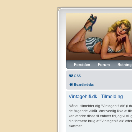
Vintagehifi.dk
Forsiden
Forum
Retning
OSS
Boardindeks
Vintagehifi.dk - Tilmelding
Når du tilmelder dig "Vintagehifi.dk" (i de
de følgende vilkår. Vær venlig ikke at til
kan ændre disse til enhver tid, og vi vil
din fortsatte brug af "Vintagehifi.dk" eft
skærpet.