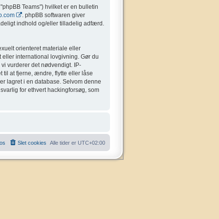
"phpBB Teams") hvilket er en bulletin
b.com
. phpBB softwaren giver
eligt indhold og/eller tilladelig adfærd.
uelt orienteret materiale eller
 eller international lovgivning. Gør du
 vi vurderer det nødvendigt. IP-
il at fjerne, ændre, flytte eller låse
liver lagret i en database. Selvom denne
nsvarlig for ethvert hackingforsøg, som
 os
Slet cookies
Alle tider er
UTC+02:00