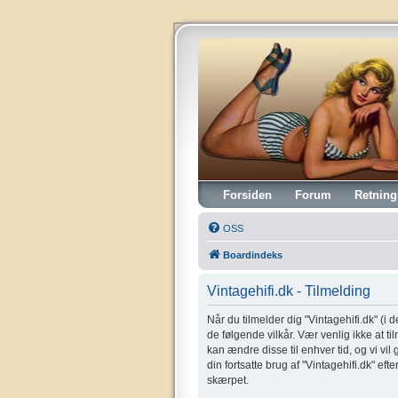
Vintagehifi.dk
Forsiden
Forum
Retning
OSS
Boardindeks
Vintagehifi.dk - Tilmelding
Når du tilmelder dig "Vintagehifi.dk" (i de
de følgende vilkår. Vær venlig ikke at til
kan ændre disse til enhver tid, og vi vil
din fortsatte brug af "Vintagehifi.dk" eft
skærpet.