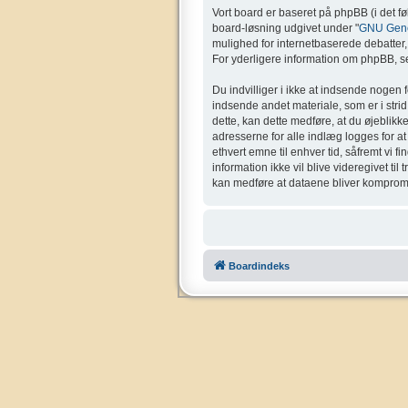
Vort board er baseret på phpBB (i det f
board-løsning udgivet under "
GNU Gener
mulighed for internetbaserede debatter, o
For yderligere information om phpBB, se
Du indvilliger i ikke at indsende nogen 
indsende andet materiale, som er i strid 
dette, kan dette medføre, at du øjeblikk
adresserne for alle indlæg logges for at g
ethvert emne til enhver tid, såfremt vi f
information ikke vil blive videregivet ti
kan medføre at dataene bliver kompromi
Boardindeks