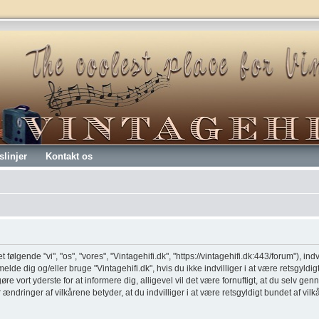
slinjer
Kontakt os
t følgende "vi", "os", "vores", "Vintagehifi.dk", "https://vintagehifi.dk:443/forum"), ind
melde dig og/eller bruge "Vintagehifi.dk", hvis du ikke indvilliger i at være retsgyldig
 gøre vort yderste for at informere dig, alligevel vil det være fornuftigt, at du selv 
er ændringer af vilkårene betyder, at du indvilliger i at være retsgyldigt bundet af vil