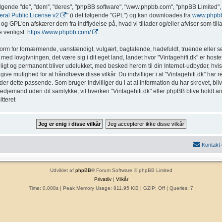
ølgende "de", "dem", "deres", "phpBB software", "www.phpbb.com", "phpBB Limited", 
al Public License v2
" (i det følgende "GPL") og kan downloades fra
www.phpb
g GPL'en afskærer dem fra indflydelse på, hvad vi tillader og/eller afviser som tillad
 venligst:
https://www.phpbb.com/
.
form for fornærmende, uanstændigt, vulgært, bagtalende, hadefuldt, truende eller sex
med lovgivningen, det være sig i dit eget land, landet hvor "Vintagehifi.dk" er hostet
eligt og permanent bliver udelukket, med besked herom til din Internet-udbyder, hvis
ive mulighed for at håndhæve disse vilkår. Du indvilliger i at "Vintagehifi.dk" har ret t
inder dette passende. Som bruger indvilliger du i at al information du har skrevet, b
l tredjemand uden dit samtykke, vil hverken "Vintagehifi.dk" eller phpBB blive holdt a
tteret
Kontakt
Udviklet af
phpBB
® Forum Software © phpBB Limited
Privatliv
|
Vilkår
Time: 0.008s
| Peak Memory Usage: 811.95 KiB | GZIP: Off |
Queries: 7