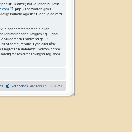
"phpBB Teams") hvilket er en bulletin
b.com
. phpBB softwaren giver
eligt indhold og/eller tilladelig adfærd.
uelt orienteret materiale eller
 eller international lovgivning. Gør du
 vi vurderer det nødvendigt. IP-
il at fjerne, ændre, flytte eller låse
liver lagret i en database. Selvom denne
nsvarlig for ethvert hackingforsøg, som
 os
Slet cookies
Alle tider er
UTC+02:00