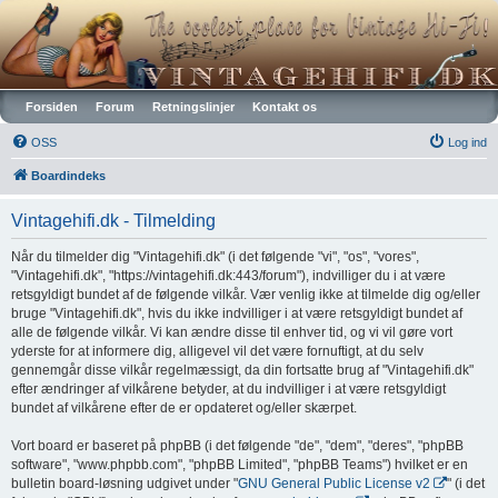
Vintagehifi.dk
Forsiden
Forum
Retningslinjer
Kontakt os
OSS
Log ind
Boardindeks
Vintagehifi.dk - Tilmelding
Når du tilmelder dig "Vintagehifi.dk" (i det følgende "vi", "os", "vores",
"Vintagehifi.dk", "https://vintagehifi.dk:443/forum"), indvilliger du i at være
retsgyldigt bundet af de følgende vilkår. Vær venlig ikke at tilmelde dig og/eller
bruge "Vintagehifi.dk", hvis du ikke indvilliger i at være retsgyldigt bundet af
alle de følgende vilkår. Vi kan ændre disse til enhver tid, og vi vil gøre vort
yderste for at informere dig, alligevel vil det være fornuftigt, at du selv
gennemgår disse vilkår regelmæssigt, da din fortsatte brug af "Vintagehifi.dk"
efter ændringer af vilkårene betyder, at du indvilliger i at være retsgyldigt
bundet af vilkårene efter de er opdateret og/eller skærpet.
Vort board er baseret på phpBB (i det følgende "de", "dem", "deres", "phpBB
software", "www.phpbb.com", "phpBB Limited", "phpBB Teams") hvilket er en
bulletin board-løsning udgivet under "
GNU General Public License v2
" (i det