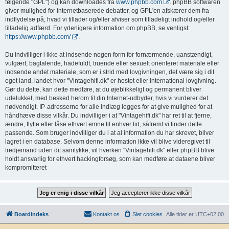
følgende "GPL") og kan downloades fra
www.phpbb.com
. phpBB softwaren
giver mulighed for internetbaserede debatter, og GPL'en afskærer dem fra
indflydelse på, hvad vi tillader og/eller afviser som tilladeligt indhold og/eller
tilladelig adfærd. For yderligere information om phpBB, se venligst:
https://www.phpbb.com/
.
Du indvilliger i ikke at indsende nogen form for fornærmende, uanstændigt,
vulgært, bagtalende, hadefuldt, truende eller sexuelt orienteret materiale eller
indsende andet materiale, som er i strid med lovgivningen, det være sig i dit
eget land, landet hvor "Vintagehifi.dk" er hostet eller international lovgivning.
Gør du dette, kan dette medføre, at du øjeblikkeligt og permanent bliver
udelukket, med besked herom til din Internet-udbyder, hvis vi vurderer det
nødvendigt. IP-adresserne for alle indlæg logges for at give mulighed for at
håndhæve disse vilkår. Du indvilliger i at "Vintagehifi.dk" har ret til at fjerne,
ændre, flytte eller låse ethvert emne til enhver tid, såfremt vi finder dette
passende. Som bruger indvilliger du i at al information du har skrevet, bliver
lagret i en database. Selvom denne information ikke vil blive videregivet til
tredjemand uden dit samtykke, vil hverken "Vintagehifi.dk" eller phpBB blive
holdt ansvarlig for ethvert hackingforsøg, som kan medføre at dataene bliver
kompromitteret
Boardindeks
Kontakt os
Slet cookies
Alle tider er
UTC+02:00