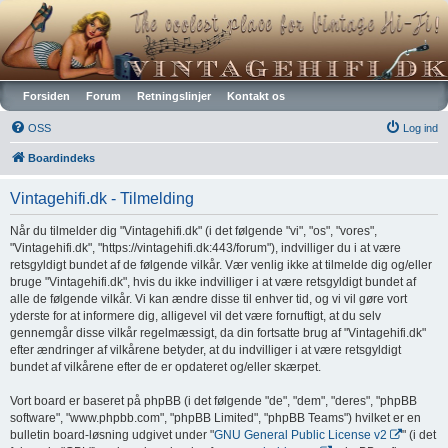
Vintagehifi.dk
Forsiden
Forum
Retningslinjer
Kontakt os
OSS
Log ind
Boardindeks
Vintagehifi.dk - Tilmelding
Når du tilmelder dig "Vintagehifi.dk" (i det følgende "vi", "os", "vores",
"Vintagehifi.dk", "https://vintagehifi.dk:443/forum"), indvilliger du i at være
retsgyldigt bundet af de følgende vilkår. Vær venlig ikke at tilmelde dig og/eller
bruge "Vintagehifi.dk", hvis du ikke indvilliger i at være retsgyldigt bundet af
alle de følgende vilkår. Vi kan ændre disse til enhver tid, og vi vil gøre vort
yderste for at informere dig, alligevel vil det være fornuftigt, at du selv
gennemgår disse vilkår regelmæssigt, da din fortsatte brug af "Vintagehifi.dk"
efter ændringer af vilkårene betyder, at du indvilliger i at være retsgyldigt
bundet af vilkårene efter de er opdateret og/eller skærpet.
Vort board er baseret på phpBB (i det følgende "de", "dem", "deres", "phpBB
software", "www.phpbb.com", "phpBB Limited", "phpBB Teams") hvilket er en
bulletin board-løsning udgivet under "
GNU General Public License v2
" (i det