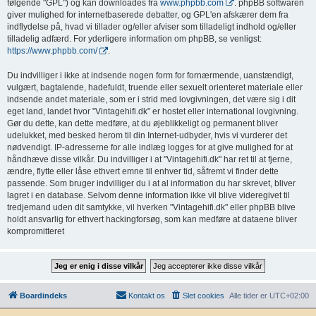
følgende "GPL") og kan downloades fra
www.phpbb.com
. phpBB softwaren
giver mulighed for internetbaserede debatter, og GPL'en afskærer dem fra
indflydelse på, hvad vi tillader og/eller afviser som tilladeligt indhold og/eller
tilladelig adfærd. For yderligere information om phpBB, se venligst:
https://www.phpbb.com/
.
Du indvilliger i ikke at indsende nogen form for fornærmende, uanstændigt,
vulgært, bagtalende, hadefuldt, truende eller sexuelt orienteret materiale eller
indsende andet materiale, som er i strid med lovgivningen, det være sig i dit
eget land, landet hvor "Vintagehifi.dk" er hostet eller international lovgivning.
Gør du dette, kan dette medføre, at du øjeblikkeligt og permanent bliver
udelukket, med besked herom til din Internet-udbyder, hvis vi vurderer det
nødvendigt. IP-adresserne for alle indlæg logges for at give mulighed for at
håndhæve disse vilkår. Du indvilliger i at "Vintagehifi.dk" har ret til at fjerne,
ændre, flytte eller låse ethvert emne til enhver tid, såfremt vi finder dette
passende. Som bruger indvilliger du i at al information du har skrevet, bliver
lagret i en database. Selvom denne information ikke vil blive videregivet til
tredjemand uden dit samtykke, vil hverken "Vintagehifi.dk" eller phpBB blive
holdt ansvarlig for ethvert hackingforsøg, som kan medføre at dataene bliver
kompromitteret
Boardindeks
Kontakt os
Slet cookies
Alle tider er
UTC+02:00