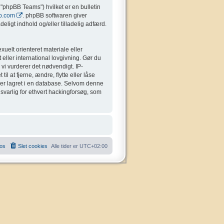
"phpBB Teams") hvilket er en bulletin
b.com
. phpBB softwaren giver
eligt indhold og/eller tilladelig adfærd.
uelt orienteret materiale eller
 eller international lovgivning. Gør du
 vi vurderer det nødvendigt. IP-
il at fjerne, ændre, flytte eller låse
liver lagret i en database. Selvom denne
nsvarlig for ethvert hackingforsøg, som
 os
Slet cookies
Alle tider er
UTC+02:00