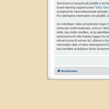
Vort board er baseret på phpBB (i det f
board-løsning udgivet under "
GNU Gener
mulighed for internetbaserede debatter, o
For yderligere information om phpBB, se
Du indvilliger i ikke at indsende nogen 
indsende andet materiale, som er i strid 
dette, kan dette medføre, at du øjeblikk
adresserne for alle indlæg logges for at g
ethvert emne til enhver tid, såfremt vi f
information ikke vil blive videregivet ti
kan medføre at dataene bliver kompromi
Boardindeks