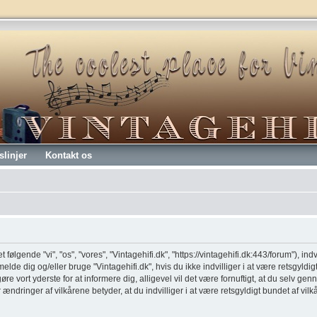
slinjer
Kontakt os
t følgende "vi", "os", "vores", "Vintagehifi.dk", "https://vintagehifi.dk:443/forum"), ind
melde dig og/eller bruge "Vintagehifi.dk", hvis du ikke indvilliger i at være retsgyldig
 gøre vort yderste for at informere dig, alligevel vil det være fornuftigt, at du selv 
er ændringer af vilkårene betyder, at du indvilliger i at være retsgyldigt bundet af vil