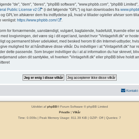
ølgende "de", "dem", "deres", "phpBB software", "www.phpbb.com", "phpBB Limited", 
al Public License v2
" (i det følgende "GPL") og kan downloades fra
www.phpb
g GPL'en afskærer dem fra indflydelse på, hvad vi tillader og/eller afviser som tillad
 venligst:
https://www.phpbb.com/
.
form for fornærmende, uanstændigt, vulgært, bagtalende, hadefuldt, truende eller sex
med lovgivningen, det være sig i dit eget land, landet hvor "Vintagehifi.dk" er hostet
eligt og permanent bliver udelukket, med besked herom til din Internet-udbyder, hvis
ive mulighed for at håndhæve disse vilkår. Du indvilliger i at "Vintagehifi.dk" har ret t
inder dette passende. Som bruger indvilliger du i at al information du har skrevet, b
l tredjemand uden dit samtykke, vil hverken "Vintagehifi.dk" eller phpBB blive holdt a
tteret
Kontakt
Udviklet af
phpBB
® Forum Software © phpBB Limited
Privatliv
|
Vilkår
Time: 0.009s
| Peak Memory Usage: 811.39 KiB | GZIP: Off |
Queries: 7