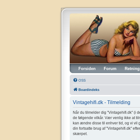
Vintagehifi.dk
Forsiden
Forum
Retning
OSS
Boardindeks
Vintagehifi.dk - Tilmelding
Når du tilmelder dig "Vintagehifi.dk" (i de
de følgende vilkår. Vær venlig ikke at til
kan ændre disse til enhver tid, og vi vil
din fortsatte brug af "Vintagehifi.dk" eft
skærpet.