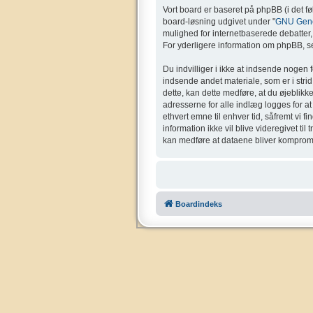
Vort board er baseret på phpBB (i det f
board-løsning udgivet under "
GNU Gener
mulighed for internetbaserede debatter, o
For yderligere information om phpBB, se
Du indvilliger i ikke at indsende nogen 
indsende andet materiale, som er i strid 
dette, kan dette medføre, at du øjeblikk
adresserne for alle indlæg logges for at g
ethvert emne til enhver tid, såfremt vi f
information ikke vil blive videregivet ti
kan medføre at dataene bliver kompromi
Boardindeks