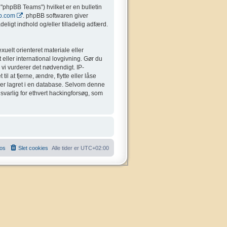
"phpBB Teams") hvilket er en bulletin
b.com
. phpBB softwaren giver
eligt indhold og/eller tilladelig adfærd.
uelt orienteret materiale eller
 eller international lovgivning. Gør du
 vi vurderer det nødvendigt. IP-
il at fjerne, ændre, flytte eller låse
liver lagret i en database. Selvom denne
nsvarlig for ethvert hackingforsøg, som
 os
Slet cookies
Alle tider er
UTC+02:00