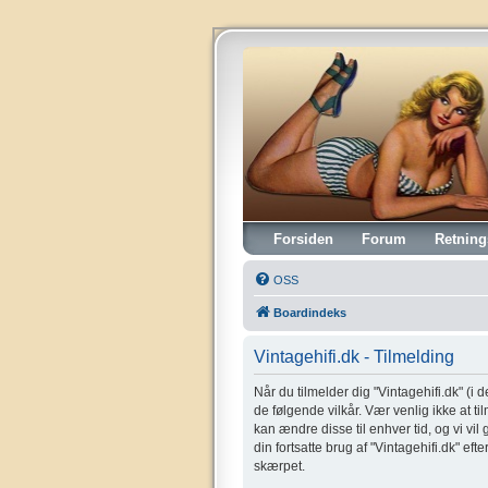
Vintagehifi.dk
Forsiden
Forum
Retning
OSS
Boardindeks
Vintagehifi.dk - Tilmelding
Når du tilmelder dig "Vintagehifi.dk" (i de
de følgende vilkår. Vær venlig ikke at til
kan ændre disse til enhver tid, og vi vil
din fortsatte brug af "Vintagehifi.dk" eft
skærpet.