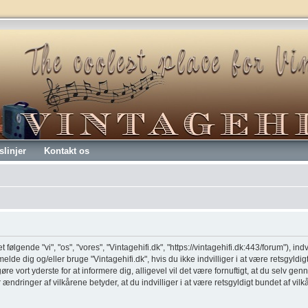
slinjer
Kontakt os
t følgende "vi", "os", "vores", "Vintagehifi.dk", "https://vintagehifi.dk:443/forum"), ind
melde dig og/eller bruge "Vintagehifi.dk", hvis du ikke indvilliger i at være retsgyldig
 gøre vort yderste for at informere dig, alligevel vil det være fornuftigt, at du selv 
er ændringer af vilkårene betyder, at du indvilliger i at være retsgyldigt bundet af vil