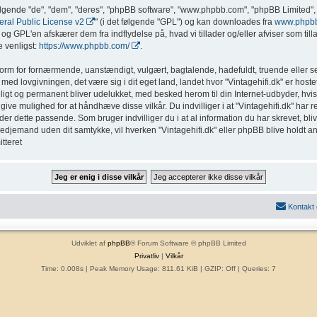
ølgende "de", "dem", "deres", "phpBB software", "www.phpbb.com", "phpBB Limited", 
al Public License v2
" (i det følgende "GPL") og kan downloades fra
www.phpb
g GPL'en afskærer dem fra indflydelse på, hvad vi tillader og/eller afviser som tillad
 venligst:
https://www.phpbb.com/
.
form for fornærmende, uanstændigt, vulgært, bagtalende, hadefuldt, truende eller sex
med lovgivningen, det være sig i dit eget land, landet hvor "Vintagehifi.dk" er hostet
eligt og permanent bliver udelukket, med besked herom til din Internet-udbyder, hvis
ive mulighed for at håndhæve disse vilkår. Du indvilliger i at "Vintagehifi.dk" har ret t
inder dette passende. Som bruger indvilliger du i at al information du har skrevet, b
l tredjemand uden dit samtykke, vil hverken "Vintagehifi.dk" eller phpBB blive holdt a
tteret
Kontakt
Udviklet af
phpBB
® Forum Software © phpBB Limited
Privatliv
|
Vilkår
Time: 0.008s
| Peak Memory Usage: 811.61 KiB | GZIP: Off |
Queries: 7