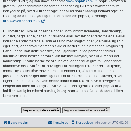
følgende "GPL") og kan downloades fra
www.phpbb.com
. phpBB softwaren
giver mulighed for internetbaserede debatter, og GPL'en afskærer dem fra
indflydelse på, hvad vi tillader og/eller afviser som tilladeligt indhold og/eller
tilladelig adfærd. For yderligere information om phpBB, se venligst:
https://www.phpbb.com/
.
Du indvilliger i ikke at indsende nogen form for fornærmende, uanstændigt,
vulgært, bagtalende, hadefuldt, truende eller sexuelt orienteret materiale eller
indsende andet materiale, som er i strid med lovgivningen, det være sig i dit
eget land, landet hvor "Vintagehifi.dk" er hostet eller international lovgivning.
Gør du dette, kan dette medføre, at du øjeblikkeligt og permanent bliver
udelukket, med besked herom til din Internet-udbyder, hvis vi vurderer det
nødvendigt. IP-adresserne for alle indlæg logges for at give mulighed for at
håndhæve disse vilkår. Du indvilliger i at "Vintagehifi.dk" har ret til at fjerne,
ændre, flytte eller låse ethvert emne til enhver tid, såfremt vi finder dette
passende. Som bruger indvilliger du i at al information du har skrevet, bliver
lagret i en database. Selvom denne information ikke vil blive videregivet til
tredjemand uden dit samtykke, vil hverken "Vintagehifi.dk" eller phpBB blive
holdt ansvarlig for ethvert hackingforsøg, som kan medføre at dataene bliver
kompromitteret
Boardindeks
Kontakt os
Slet cookies
Alle tider er
UTC+02:00