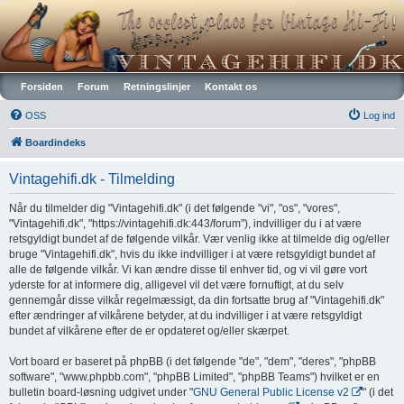
Vintagehifi.dk
Forsiden
Forum
Retningslinjer
Kontakt os
OSS
Log ind
Boardindeks
Vintagehifi.dk - Tilmelding
Når du tilmelder dig "Vintagehifi.dk" (i det følgende "vi", "os", "vores",
"Vintagehifi.dk", "https://vintagehifi.dk:443/forum"), indvilliger du i at være
retsgyldigt bundet af de følgende vilkår. Vær venlig ikke at tilmelde dig og/eller
bruge "Vintagehifi.dk", hvis du ikke indvilliger i at være retsgyldigt bundet af
alle de følgende vilkår. Vi kan ændre disse til enhver tid, og vi vil gøre vort
yderste for at informere dig, alligevel vil det være fornuftigt, at du selv
gennemgår disse vilkår regelmæssigt, da din fortsatte brug af "Vintagehifi.dk"
efter ændringer af vilkårene betyder, at du indvilliger i at være retsgyldigt
bundet af vilkårene efter de er opdateret og/eller skærpet.
Vort board er baseret på phpBB (i det følgende "de", "dem", "deres", "phpBB
software", "www.phpbb.com", "phpBB Limited", "phpBB Teams") hvilket er en
bulletin board-løsning udgivet under "
GNU General Public License v2
" (i det