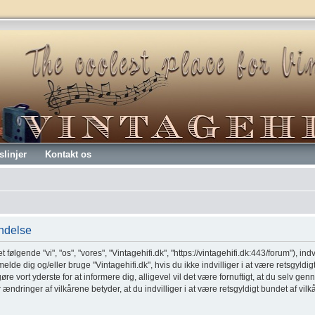
slinjer
Kontakt os
endelse
t følgende "vi", "os", "vores", "Vintagehifi.dk", "https://vintagehifi.dk:443/forum"), ind
melde dig og/eller bruge "Vintagehifi.dk", hvis du ikke indvilliger i at være retsgyldig
 gøre vort yderste for at informere dig, alligevel vil det være fornuftigt, at du selv 
er ændringer af vilkårene betyder, at du indvilliger i at være retsgyldigt bundet af vil