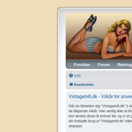
Vintagehifi.dk
Forsiden
Forum
Retning
OSS
Boardindeks
Vintagehifi.dk - Vilkår for anv
Når du tilmelder dig "Vintagehifi.dk" (i de
de følgende vilkår. Vær venlig ikke at til
kan ændre disse til enhver tid, og vi vil
din fortsatte brug af "Vintagehifi.dk" eft
skærpet.