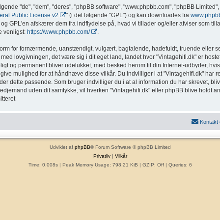
ølgende "de", "dem", "deres", "phpBB software", "www.phpbb.com", "phpBB Limited", 
al Public License v2
" (i det følgende "GPL") og kan downloades fra
www.phpb
g GPL'en afskærer dem fra indflydelse på, hvad vi tillader og/eller afviser som tillad
 venligst:
https://www.phpbb.com/
.
form for fornærmende, uanstændigt, vulgært, bagtalende, hadefuldt, truende eller sex
med lovgivningen, det være sig i dit eget land, landet hvor "Vintagehifi.dk" er hostet
eligt og permanent bliver udelukket, med besked herom til din Internet-udbyder, hvis
ive mulighed for at håndhæve disse vilkår. Du indvilliger i at "Vintagehifi.dk" har ret t
inder dette passende. Som bruger indvilliger du i at al information du har skrevet, b
l tredjemand uden dit samtykke, vil hverken "Vintagehifi.dk" eller phpBB blive holdt a
tteret
Kontakt
Udviklet af
phpBB
® Forum Software © phpBB Limited
Privatliv
|
Vilkår
Time: 0.008s
| Peak Memory Usage: 798.21 KiB | GZIP: Off |
Queries: 6