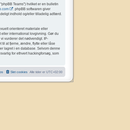
"phpBB Teams") hvilket er en bulletin
b.com
. phpBB softwaren giver
eligt indhold og/eller tilladelig adfærd.
uelt orienteret materiale eller
 eller international lovgivning. Gør du
 vi vurderer det nødvendigt. IP-
il at fjerne, ændre, flytte eller låse
liver lagret i en database. Selvom denne
nsvarlig for ethvert hackingforsøg, som
 os
Slet cookies
Alle tider er
UTC+02:00