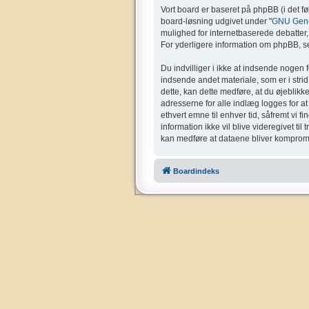
Vort board er baseret på phpBB (i det f
board-løsning udgivet under "
GNU Gener
mulighed for internetbaserede debatter, o
For yderligere information om phpBB, se
Du indvilliger i ikke at indsende nogen 
indsende andet materiale, som er i strid 
dette, kan dette medføre, at du øjeblikk
adresserne for alle indlæg logges for at g
ethvert emne til enhver tid, såfremt vi f
information ikke vil blive videregivet ti
kan medføre at dataene bliver kompromi
Boardindeks