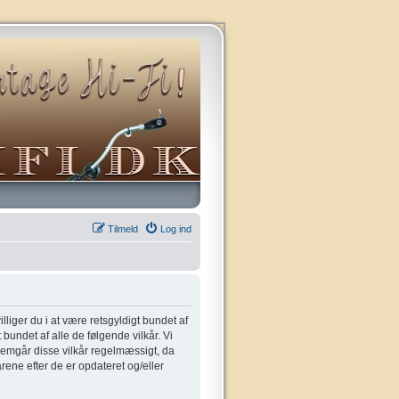
Tilmeld
Log ind
villiger du i at være retsgyldigt bundet af
t bundet af alle de følgende vilkår. Vi
gennemgår disse vilkår regelmæssigt, da
kårene efter de er opdateret og/eller