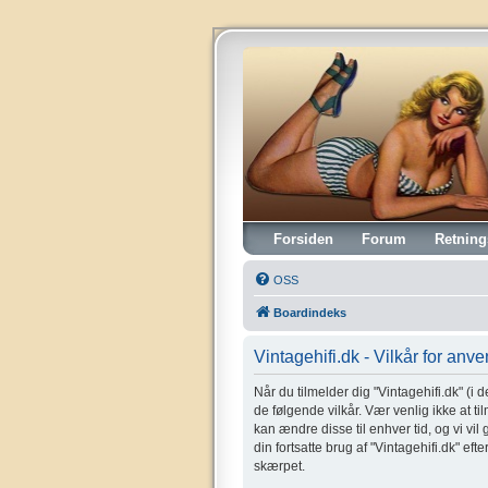
Vintagehifi.dk
Forsiden
Forum
Retning
OSS
Boardindeks
Vintagehifi.dk - Vilkår for anv
Når du tilmelder dig "Vintagehifi.dk" (i de
de følgende vilkår. Vær venlig ikke at til
kan ændre disse til enhver tid, og vi vil
din fortsatte brug af "Vintagehifi.dk" eft
skærpet.