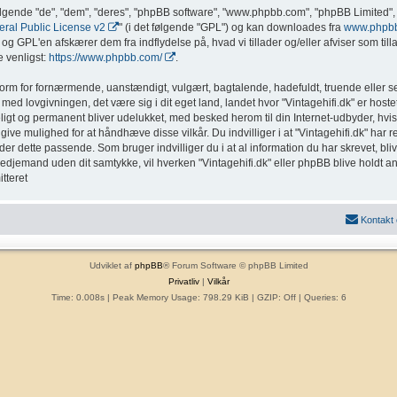
ølgende "de", "dem", "deres", "phpBB software", "www.phpbb.com", "phpBB Limited", 
al Public License v2
" (i det følgende "GPL") og kan downloades fra
www.phpb
g GPL'en afskærer dem fra indflydelse på, hvad vi tillader og/eller afviser som tillad
 venligst:
https://www.phpbb.com/
.
form for fornærmende, uanstændigt, vulgært, bagtalende, hadefuldt, truende eller sex
med lovgivningen, det være sig i dit eget land, landet hvor "Vintagehifi.dk" er hostet
eligt og permanent bliver udelukket, med besked herom til din Internet-udbyder, hvis
ive mulighed for at håndhæve disse vilkår. Du indvilliger i at "Vintagehifi.dk" har ret t
inder dette passende. Som bruger indvilliger du i at al information du har skrevet, b
l tredjemand uden dit samtykke, vil hverken "Vintagehifi.dk" eller phpBB blive holdt a
tteret
Kontakt
Udviklet af
phpBB
® Forum Software © phpBB Limited
Privatliv
|
Vilkår
Time: 0.008s
| Peak Memory Usage: 798.29 KiB | GZIP: Off |
Queries: 6