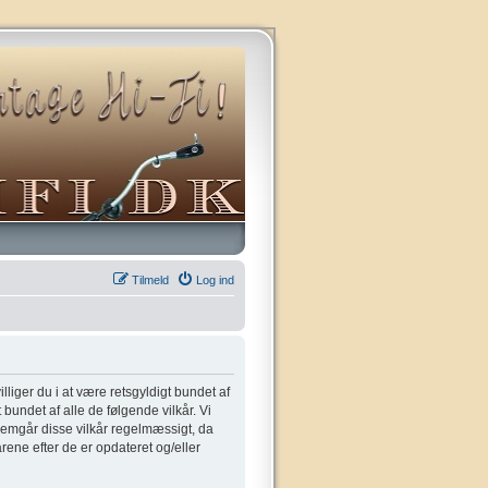
Tilmeld
Log ind
villiger du i at være retsgyldigt bundet af
t bundet af alle de følgende vilkår. Vi
gennemgår disse vilkår regelmæssigt, da
kårene efter de er opdateret og/eller