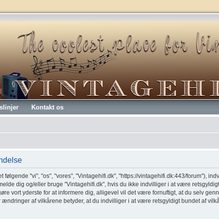
slinjer
Kontakt os
endelse
t følgende "vi", "os", "vores", "Vintagehifi.dk", "https://vintagehifi.dk:443/forum"), ind
melde dig og/eller bruge "Vintagehifi.dk", hvis du ikke indvilliger i at være retsgyldig
 gøre vort yderste for at informere dig, alligevel vil det være fornuftigt, at du selv 
er ændringer af vilkårene betyder, at du indvilliger i at være retsgyldigt bundet af vil