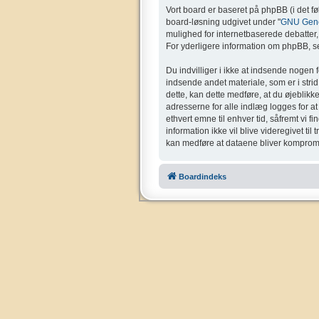
Vort board er baseret på phpBB (i det f
board-løsning udgivet under "
GNU Gener
mulighed for internetbaserede debatter, o
For yderligere information om phpBB, se
Du indvilliger i ikke at indsende nogen 
indsende andet materiale, som er i strid 
dette, kan dette medføre, at du øjeblikk
adresserne for alle indlæg logges for at g
ethvert emne til enhver tid, såfremt vi f
information ikke vil blive videregivet ti
kan medføre at dataene bliver kompromi
Boardindeks