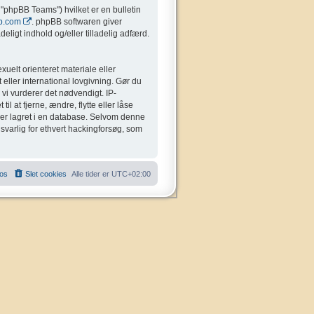
"phpBB Teams") hvilket er en bulletin
b.com
. phpBB softwaren giver
eligt indhold og/eller tilladelig adfærd.
uelt orienteret materiale eller
 eller international lovgivning. Gør du
 vi vurderer det nødvendigt. IP-
il at fjerne, ændre, flytte eller låse
liver lagret i en database. Selvom denne
nsvarlig for ethvert hackingforsøg, som
 os
Slet cookies
Alle tider er
UTC+02:00