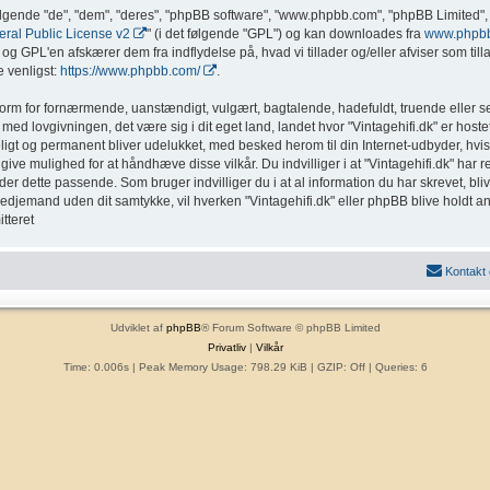
ølgende "de", "dem", "deres", "phpBB software", "www.phpbb.com", "phpBB Limited", 
al Public License v2
" (i det følgende "GPL") og kan downloades fra
www.phpb
g GPL'en afskærer dem fra indflydelse på, hvad vi tillader og/eller afviser som tillad
 venligst:
https://www.phpbb.com/
.
form for fornærmende, uanstændigt, vulgært, bagtalende, hadefuldt, truende eller sex
med lovgivningen, det være sig i dit eget land, landet hvor "Vintagehifi.dk" er hostet
eligt og permanent bliver udelukket, med besked herom til din Internet-udbyder, hvis
ive mulighed for at håndhæve disse vilkår. Du indvilliger i at "Vintagehifi.dk" har ret t
inder dette passende. Som bruger indvilliger du i at al information du har skrevet, b
l tredjemand uden dit samtykke, vil hverken "Vintagehifi.dk" eller phpBB blive holdt a
tteret
Kontakt
Udviklet af
phpBB
® Forum Software © phpBB Limited
Privatliv
|
Vilkår
Time: 0.006s
| Peak Memory Usage: 798.29 KiB | GZIP: Off |
Queries: 6