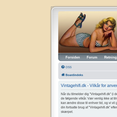
Vintagehifi.dk
Forsiden
Forum
Retning
OSS
Boardindeks
Vintagehifi.dk - Vilkår for anv
Når du tilmelder dig "Vintagehifi.dk" (i de
de følgende vilkår. Vær venlig ikke at til
kan ændre disse til enhver tid, og vi vil
din fortsatte brug af "Vintagehifi.dk" eft
skærpet.