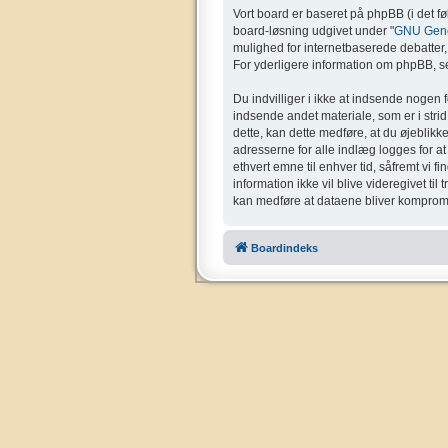
Vort board er baseret på phpBB (i det f
board-løsning udgivet under "
GNU Gener
mulighed for internetbaserede debatter, o
For yderligere information om phpBB, se
Du indvilliger i ikke at indsende nogen 
indsende andet materiale, som er i strid 
dette, kan dette medføre, at du øjeblikk
adresserne for alle indlæg logges for at g
ethvert emne til enhver tid, såfremt vi f
information ikke vil blive videregivet ti
kan medføre at dataene bliver kompromi
Boardindeks