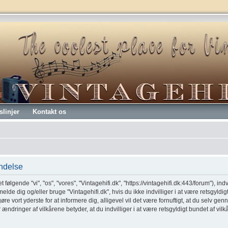
slinjer
Kontakt os
endelse
t følgende "vi", "os", "vores", "Vintagehifi.dk", "https://vintagehifi.dk:443/forum"), ind
melde dig og/eller bruge "Vintagehifi.dk", hvis du ikke indvilliger i at være retsgyldig
 gøre vort yderste for at informere dig, alligevel vil det være fornuftigt, at du selv 
er ændringer af vilkårene betyder, at du indvilliger i at være retsgyldigt bundet af vil