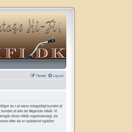
Tilmeld
Log ind
villiger du i at være retsgyldigt bundet af
t bundet af alle de følgende vilkår. Vi
gennemgår disse vilkår regelmæssigt, da
kårene efter de er opdateret og/eller