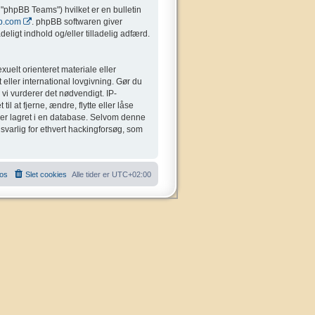
"phpBB Teams") hvilket er en bulletin
b.com
. phpBB softwaren giver
eligt indhold og/eller tilladelig adfærd.
uelt orienteret materiale eller
 eller international lovgivning. Gør du
 vi vurderer det nødvendigt. IP-
il at fjerne, ændre, flytte eller låse
liver lagret i en database. Selvom denne
nsvarlig for ethvert hackingforsøg, som
 os
Slet cookies
Alle tider er
UTC+02:00