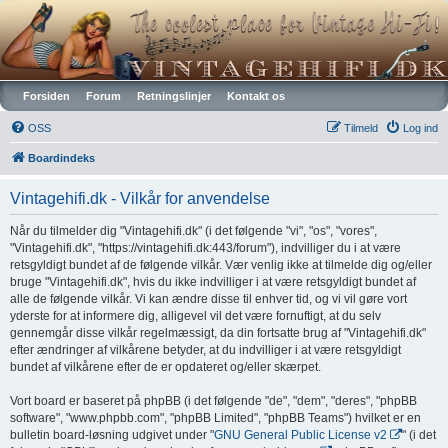
Vintagehifi.dk
Forsiden
Forum
Retningslinjer
Kontakt os
OSS
Tilmeld
Log ind
Boardindeks
Vintagehifi.dk - Vilkår for anvendelse
Når du tilmelder dig "Vintagehifi.dk" (i det følgende "vi", "os", "vores",
"Vintagehifi.dk", "https://vintagehifi.dk:443/forum"), indvilliger du i at være
retsgyldigt bundet af de følgende vilkår. Vær venlig ikke at tilmelde dig og/eller
bruge "Vintagehifi.dk", hvis du ikke indvilliger i at være retsgyldigt bundet af
alle de følgende vilkår. Vi kan ændre disse til enhver tid, og vi vil gøre vort
yderste for at informere dig, alligevel vil det være fornuftigt, at du selv
gennemgår disse vilkår regelmæssigt, da din fortsatte brug af "Vintagehifi.dk"
efter ændringer af vilkårene betyder, at du indvilliger i at være retsgyldigt
bundet af vilkårene efter de er opdateret og/eller skærpet.
Vort board er baseret på phpBB (i det følgende "de", "dem", "deres", "phpBB
software", "www.phpbb.com", "phpBB Limited", "phpBB Teams") hvilket er en
bulletin board-løsning udgivet under "
GNU General Public License v2
" (i det