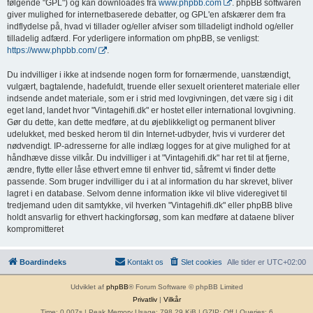
følgende "GPL") og kan downloades fra
www.phpbb.com
. phpBB softwaren
giver mulighed for internetbaserede debatter, og GPL'en afskærer dem fra
indflydelse på, hvad vi tillader og/eller afviser som tilladeligt indhold og/eller
tilladelig adfærd. For yderligere information om phpBB, se venligst:
https://www.phpbb.com/
.
Du indvilliger i ikke at indsende nogen form for fornærmende, uanstændigt,
vulgært, bagtalende, hadefuldt, truende eller sexuelt orienteret materiale eller
indsende andet materiale, som er i strid med lovgivningen, det være sig i dit
eget land, landet hvor "Vintagehifi.dk" er hostet eller international lovgivning.
Gør du dette, kan dette medføre, at du øjeblikkeligt og permanent bliver
udelukket, med besked herom til din Internet-udbyder, hvis vi vurderer det
nødvendigt. IP-adresserne for alle indlæg logges for at give mulighed for at
håndhæve disse vilkår. Du indvilliger i at "Vintagehifi.dk" har ret til at fjerne,
ændre, flytte eller låse ethvert emne til enhver tid, såfremt vi finder dette
passende. Som bruger indvilliger du i at al information du har skrevet, bliver
lagret i en database. Selvom denne information ikke vil blive videregivet til
tredjemand uden dit samtykke, vil hverken "Vintagehifi.dk" eller phpBB blive
holdt ansvarlig for ethvert hackingforsøg, som kan medføre at dataene bliver
kompromitteret
Boardindeks
Kontakt os
Slet cookies
Alle tider er
UTC+02:00
Udviklet af
phpBB
® Forum Software © phpBB Limited
Privatliv
|
Vilkår
Time: 0.007s
| Peak Memory Usage: 798.29 KiB | GZIP: Off |
Queries: 6