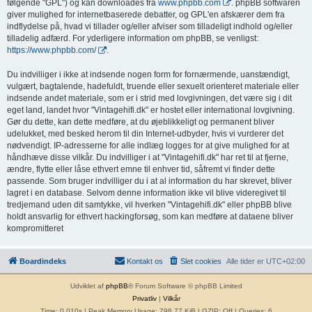
følgende "GPL") og kan downloades fra
www.phpbb.com
. phpBB softwaren
giver mulighed for internetbaserede debatter, og GPL'en afskærer dem fra
indflydelse på, hvad vi tillader og/eller afviser som tilladeligt indhold og/eller
tilladelig adfærd. For yderligere information om phpBB, se venligst:
https://www.phpbb.com/
.
Du indvilliger i ikke at indsende nogen form for fornærmende, uanstændigt,
vulgært, bagtalende, hadefuldt, truende eller sexuelt orienteret materiale eller
indsende andet materiale, som er i strid med lovgivningen, det være sig i dit
eget land, landet hvor "Vintagehifi.dk" er hostet eller international lovgivning.
Gør du dette, kan dette medføre, at du øjeblikkeligt og permanent bliver
udelukket, med besked herom til din Internet-udbyder, hvis vi vurderer det
nødvendigt. IP-adresserne for alle indlæg logges for at give mulighed for at
håndhæve disse vilkår. Du indvilliger i at "Vintagehifi.dk" har ret til at fjerne,
ændre, flytte eller låse ethvert emne til enhver tid, såfremt vi finder dette
passende. Som bruger indvilliger du i at al information du har skrevet, bliver
lagret i en database. Selvom denne information ikke vil blive videregivet til
tredjemand uden dit samtykke, vil hverken "Vintagehifi.dk" eller phpBB blive
holdt ansvarlig for ethvert hackingforsøg, som kan medføre at dataene bliver
kompromitteret
Boardindeks
Kontakt os
Slet cookies
Alle tider er
UTC+02:00
Udviklet af
phpBB
® Forum Software © phpBB Limited
Privatliv
|
Vilkår
Time: 0.010s
| Peak Memory Usage: 798.77 KiB | GZIP: Off |
Queries: 6