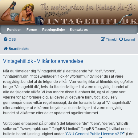
Vintagehifi.dk
Forsiden
Forum
Retningslinjer
Kontakt os
OSS
Tilmeld
Log ind
Boardindeks
Vintagehifi.dk - Vilkår for anvendelse
Når du tilmelder dig "Vintagehifi.dk" (i det følgende "vi", "os", "vores",
"Vintagehifi.dk", "https://vintagehifi.dk:443/forum"), indvilliger du i at være
retsgyldigt bundet af de følgende vilkår. Vær venlig ikke at tilmelde dig og/eller
bruge "Vintagehifi.dk", hvis du ikke indvilliger i at være retsgyldigt bundet af
alle de følgende vilkår. Vi kan ændre disse til enhver tid, og vi vil gøre vort
yderste for at informere dig, alligevel vil det være fornuftigt, at du selv
gennemgår disse vilkår regelmæssigt, da din fortsatte brug af "Vintagehifi.dk"
efter ændringer af vilkårene betyder, at du indvilliger i at være retsgyldigt
bundet af vilkårene efter de er opdateret og/eller skærpet.
Vort board er baseret på phpBB (i det følgende "de", "dem", "deres", "phpBB
software", "www.phpbb.com", "phpBB Limited", "phpBB Teams") hvilket er en
bulletin board-løsning udgivet under "
GNU General Public License v2
" (i det