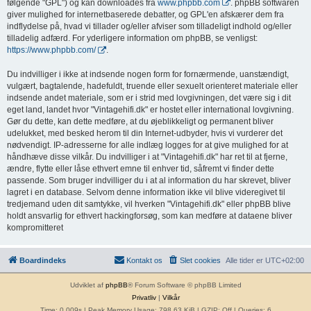
følgende "GPL") og kan downloades fra
www.phpbb.com
. phpBB softwaren
giver mulighed for internetbaserede debatter, og GPL'en afskærer dem fra
indflydelse på, hvad vi tillader og/eller afviser som tilladeligt indhold og/eller
tilladelig adfærd. For yderligere information om phpBB, se venligst:
https://www.phpbb.com/
.
Du indvilliger i ikke at indsende nogen form for fornærmende, uanstændigt,
vulgært, bagtalende, hadefuldt, truende eller sexuelt orienteret materiale eller
indsende andet materiale, som er i strid med lovgivningen, det være sig i dit
eget land, landet hvor "Vintagehifi.dk" er hostet eller international lovgivning.
Gør du dette, kan dette medføre, at du øjeblikkeligt og permanent bliver
udelukket, med besked herom til din Internet-udbyder, hvis vi vurderer det
nødvendigt. IP-adresserne for alle indlæg logges for at give mulighed for at
håndhæve disse vilkår. Du indvilliger i at "Vintagehifi.dk" har ret til at fjerne,
ændre, flytte eller låse ethvert emne til enhver tid, såfremt vi finder dette
passende. Som bruger indvilliger du i at al information du har skrevet, bliver
lagret i en database. Selvom denne information ikke vil blive videregivet til
tredjemand uden dit samtykke, vil hverken "Vintagehifi.dk" eller phpBB blive
holdt ansvarlig for ethvert hackingforsøg, som kan medføre at dataene bliver
kompromitteret
Boardindeks
Kontakt os
Slet cookies
Alle tider er
UTC+02:00
Udviklet af
phpBB
® Forum Software © phpBB Limited
Privatliv
|
Vilkår
Time: 0.009s
| Peak Memory Usage: 798.63 KiB | GZIP: Off |
Queries: 6