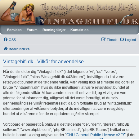
Vintagehifi.dk
Forsiden
Forum
Retningslinjer
Kontakt os
OSS
Tilmeld
Log ind
Boardindeks
Vintagehifi.dk - Vilkår for anvendelse
Når du tilmelder dig "Vintagehifi.dk" (i det følgende "vi", "os", "vores",
"Vintagehifi.dk", "https://vintagehifi.dk:443/forum"), indvilliger du i at være
retsgyldigt bundet af de følgende vilkår. Vær venlig ikke at tilmelde dig og/eller
bruge "Vintagehifi.dk", hvis du ikke indvilliger i at være retsgyldigt bundet af
alle de følgende vilkår. Vi kan ændre disse til enhver tid, og vi vil gøre vort
yderste for at informere dig, alligevel vil det være fornuftigt, at du selv
gennemgår disse vilkår regelmæssigt, da din fortsatte brug af "Vintagehifi.dk"
efter ændringer af vilkårene betyder, at du indvilliger i at være retsgyldigt
bundet af vilkårene efter de er opdateret og/eller skærpet.
Vort board er baseret på phpBB (i det følgende "de", "dem", "deres", "phpBB
software", "www.phpbb.com", "phpBB Limited", "phpBB Teams") hvilket er en
bulletin board-løsning udgivet under "
GNU General Public License v2
" (i det