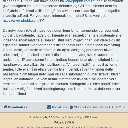
følgende "GPL") og kan downloades fra
www.phpbb.com
. phpBB softwaren
giver mulighed for internetbaserede debatter, og GPL'en afskærer dem fra
indflydelse på, hvad vi tillader og/eller afviser som tilladeligt indhold og/eller
tilladelig adfærd. For yderligere information om phpBB, se venligst:
https://www.phpbb.com/
.
Du indvilliger i ikke at indsende nogen form for fornærmende, uanstændigt,
vulgært, bagtalende, hadefuldt, truende eller sexuelt orienteret materiale eller
indsende andet materiale, som er i strid med lovgivningen, det være sig i dit
eget land, landet hvor "Vintagehifi.dk" er hostet eller international lovgivning.
Gør du dette, kan dette medføre, at du øjeblikkeligt og permanent bliver
udelukket, med besked herom til din Internet-udbyder, hvis vi vurderer det
nødvendigt. IP-adresserne for alle indlæg logges for at give mulighed for at
håndhæve disse vilkår. Du indvilliger i at "Vintagehifi.dk" har ret til at fjerne,
ændre, flytte eller låse ethvert emne til enhver tid, såfremt vi finder dette
passende. Som bruger indvilliger du i at al information du har skrevet, bliver
lagret i en database. Selvom denne information ikke vil blive videregivet til
tredjemand uden dit samtykke, vil hverken "Vintagehifi.dk" eller phpBB blive
holdt ansvarlig for ethvert hackingforsøg, som kan medføre at dataene bliver
kompromitteret
Boardindeks
Kontakt os
Slet cookies
Alle tider er
UTC+02:00
Udviklet af
phpBB
® Forum Software © phpBB Limited
Privatliv
|
Vilkår
Time: 0.006s
| Peak Memory Usage: 800.23 KiB | GZIP: Off |
Queries: 6