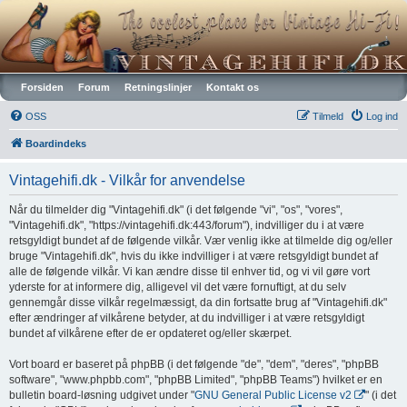
Vintagehifi.dk
Forsiden
Forum
Retningslinjer
Kontakt os
OSS
Tilmeld
Log ind
Boardindeks
Vintagehifi.dk - Vilkår for anvendelse
Når du tilmelder dig "Vintagehifi.dk" (i det følgende "vi", "os", "vores",
"Vintagehifi.dk", "https://vintagehifi.dk:443/forum"), indvilliger du i at være
retsgyldigt bundet af de følgende vilkår. Vær venlig ikke at tilmelde dig og/eller
bruge "Vintagehifi.dk", hvis du ikke indvilliger i at være retsgyldigt bundet af
alle de følgende vilkår. Vi kan ændre disse til enhver tid, og vi vil gøre vort
yderste for at informere dig, alligevel vil det være fornuftigt, at du selv
gennemgår disse vilkår regelmæssigt, da din fortsatte brug af "Vintagehifi.dk"
efter ændringer af vilkårene betyder, at du indvilliger i at være retsgyldigt
bundet af vilkårene efter de er opdateret og/eller skærpet.
Vort board er baseret på phpBB (i det følgende "de", "dem", "deres", "phpBB
software", "www.phpbb.com", "phpBB Limited", "phpBB Teams") hvilket er en
bulletin board-løsning udgivet under "
GNU General Public License v2
" (i det