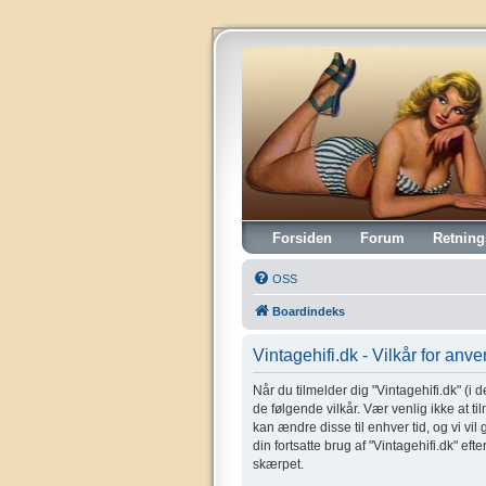
Vintagehifi.dk
Forsiden
Forum
Retning
OSS
Boardindeks
Vintagehifi.dk - Vilkår for anv
Når du tilmelder dig "Vintagehifi.dk" (i de
de følgende vilkår. Vær venlig ikke at til
kan ændre disse til enhver tid, og vi vil
din fortsatte brug af "Vintagehifi.dk" eft
skærpet.