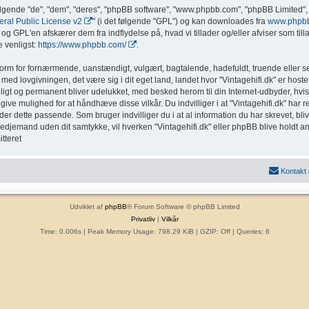
ølgende "de", "dem", "deres", "phpBB software", "www.phpbb.com", "phpBB Limited", 
al Public License v2
" (i det følgende "GPL") og kan downloades fra
www.phpb
g GPL'en afskærer dem fra indflydelse på, hvad vi tillader og/eller afviser som tillad
 venligst:
https://www.phpbb.com/
.
form for fornærmende, uanstændigt, vulgært, bagtalende, hadefuldt, truende eller sex
med lovgivningen, det være sig i dit eget land, landet hvor "Vintagehifi.dk" er hostet
eligt og permanent bliver udelukket, med besked herom til din Internet-udbyder, hvis
ive mulighed for at håndhæve disse vilkår. Du indvilliger i at "Vintagehifi.dk" har ret t
inder dette passende. Som bruger indvilliger du i at al information du har skrevet, b
l tredjemand uden dit samtykke, vil hverken "Vintagehifi.dk" eller phpBB blive holdt a
tteret
Kontakt
Udviklet af
phpBB
® Forum Software © phpBB Limited
Privatliv
|
Vilkår
Time: 0.006s
| Peak Memory Usage: 798.29 KiB | GZIP: Off |
Queries: 6