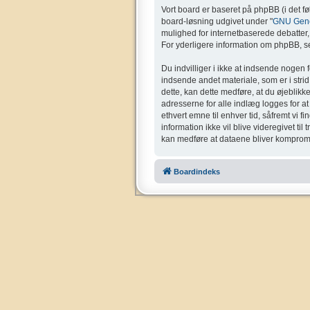
Vort board er baseret på phpBB (i det f
board-løsning udgivet under "
GNU Gener
mulighed for internetbaserede debatter, o
For yderligere information om phpBB, se
Du indvilliger i ikke at indsende nogen 
indsende andet materiale, som er i strid 
dette, kan dette medføre, at du øjeblikk
adresserne for alle indlæg logges for at g
ethvert emne til enhver tid, såfremt vi f
information ikke vil blive videregivet ti
kan medføre at dataene bliver kompromi
Boardindeks