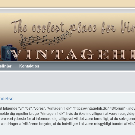
slinjer
Kontakt os
endelse
t følgende "vi", "os", "vores", "Vintagehifi.dk", "https://vintagehifi.dk:443/forum"), ind
melde dig og/eller bruge "Vintagehifi.dk", hvis du ikke indvilliger i at være retsgyldig
 gøre vort yderste for at informere dig, alligevel vil det være fornuftigt, at du selv 
er ændringer af vilkårene betyder, at du indvilliger i at være retsgyldigt bundet af vil