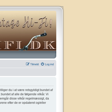
Tilmeld
Log ind
villiger du i at være retsgyldigt bundet af
t bundet af alle de følgende vilkår. Vi
gennemgår disse vilkår regelmæssigt, da
kårene efter de er opdateret og/eller