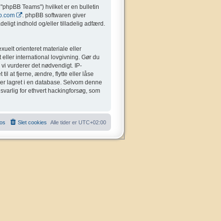
"phpBB Teams") hvilket er en bulletin
b.com
. phpBB softwaren giver
eligt indhold og/eller tilladelig adfærd.
uelt orienteret materiale eller
 eller international lovgivning. Gør du
 vi vurderer det nødvendigt. IP-
il at fjerne, ændre, flytte eller låse
liver lagret i en database. Selvom denne
nsvarlig for ethvert hackingforsøg, som
 os
Slet cookies
Alle tider er
UTC+02:00