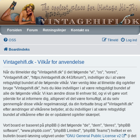
Vintagehifi.dk
Forsiden
Forum
Retningslinjer
Kontakt os
OSS
Tilmeld
Log ind
Boardindeks
Vintagehifi.dk - Vilkår for anvendelse
Når du tilmelder dig "Vintagehifi.dk" (i det følgende "vi", "os", "vores",
"Vintagehifi.dk", "https://vintagehifi.dk:443/forum"), indvilliger du i at være
retsgyldigt bundet af de følgende vilkår. Vær venlig ikke at tilmelde dig og/eller
bruge "Vintagehifi.dk", hvis du ikke indvilliger i at være retsgyldigt bundet af
alle de følgende vilkår. Vi kan ændre disse til enhver tid, og vi vil gøre vort
yderste for at informere dig, alligevel vil det være fornuftigt, at du selv
gennemgår disse vilkår regelmæssigt, da din fortsatte brug af "Vintagehifi.dk"
efter ændringer af vilkårene betyder, at du indvilliger i at være retsgyldigt
bundet af vilkårene efter de er opdateret og/eller skærpet.
Vort board er baseret på phpBB (i det følgende "de", "dem", "deres", "phpBB
software", "www.phpbb.com", "phpBB Limited", "phpBB Teams") hvilket er en
bulletin board-løsning udgivet under "
GNU General Public License v2
" (i det