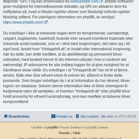
følgende "GPL") og kan downloades fra
www.phpbb.com
. phpBB softwaren
giver mulighed for internetbaserede debatter, og GPL'en afskærer dem fra
indflydelse på, hvad vi tillader og/eller afviser som tilladeligt indhold og/eller
tilladelig adfærd. For yderligere information om phpBB, se venligst:
https://www.phpbb.com/
.
Du indvilliger i ikke at indsende nogen form for fornærmende, uanstændigt,
vulgært, bagtalende, hadefuldt, truende eller sexuelt orienteret materiale eller
indsende andet materiale, som er i strid med lovgivningen, det være sig i dit
eget land, landet hvor "Vintagehifi.dk" er hostet eller international lovgivning.
Gør du dette, kan dette medføre, at du øjeblikkeligt og permanent bliver
udelukket, med besked herom til din Internet-udbyder, hvis vi vurderer det
nødvendigt. IP-adresserne for alle indlæg logges for at give mulighed for at
håndhæve disse vilkår. Du indvilliger i at "Vintagehifi.dk" har ret til at fjerne,
ændre, flytte eller låse ethvert emne til enhver tid, såfremt vi finder dette
passende. Som bruger indvilliger du i at al information du har skrevet, bliver
lagret i en database. Selvom denne information ikke vil blive videregivet til
tredjemand uden dit samtykke, vil hverken "Vintagehifi.dk" eller phpBB blive
holdt ansvarlig for ethvert hackingforsøg, som kan medføre at dataene bliver
kompromitteret
Boardindeks
Kontakt os
Slet cookies
Alle tider er
UTC+02:00
Udviklet af
phpBB
® Forum Software © phpBB Limited
Privatliv
|
Vilkår
Time: 0.006s
| Peak Memory Usage: 798.29 KiB | GZIP: Off |
Queries: 6