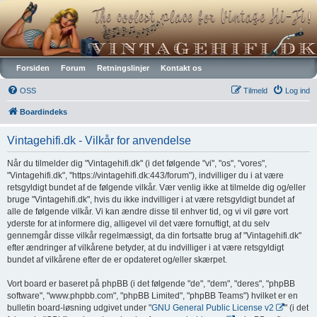
Vintagehifi.dk
Forsiden
Forum
Retningslinjer
Kontakt os
OSS
Tilmeld
Log ind
Boardindeks
Vintagehifi.dk - Vilkår for anvendelse
Når du tilmelder dig "Vintagehifi.dk" (i det følgende "vi", "os", "vores",
"Vintagehifi.dk", "https://vintagehifi.dk:443/forum"), indvilliger du i at være
retsgyldigt bundet af de følgende vilkår. Vær venlig ikke at tilmelde dig og/eller
bruge "Vintagehifi.dk", hvis du ikke indvilliger i at være retsgyldigt bundet af
alle de følgende vilkår. Vi kan ændre disse til enhver tid, og vi vil gøre vort
yderste for at informere dig, alligevel vil det være fornuftigt, at du selv
gennemgår disse vilkår regelmæssigt, da din fortsatte brug af "Vintagehifi.dk"
efter ændringer af vilkårene betyder, at du indvilliger i at være retsgyldigt
bundet af vilkårene efter de er opdateret og/eller skærpet.
Vort board er baseret på phpBB (i det følgende "de", "dem", "deres", "phpBB
software", "www.phpbb.com", "phpBB Limited", "phpBB Teams") hvilket er en
bulletin board-løsning udgivet under "
GNU General Public License v2
" (i det