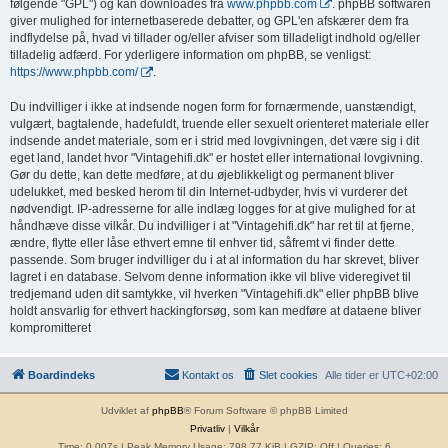
følgende "GPL") og kan downloades fra
www.phpbb.com
. phpBB softwaren
giver mulighed for internetbaserede debatter, og GPL'en afskærer dem fra
indflydelse på, hvad vi tillader og/eller afviser som tilladeligt indhold og/eller
tilladelig adfærd. For yderligere information om phpBB, se venligst:
https://www.phpbb.com/
.
Du indvilliger i ikke at indsende nogen form for fornærmende, uanstændigt,
vulgært, bagtalende, hadefuldt, truende eller sexuelt orienteret materiale eller
indsende andet materiale, som er i strid med lovgivningen, det være sig i dit
eget land, landet hvor "Vintagehifi.dk" er hostet eller international lovgivning.
Gør du dette, kan dette medføre, at du øjeblikkeligt og permanent bliver
udelukket, med besked herom til din Internet-udbyder, hvis vi vurderer det
nødvendigt. IP-adresserne for alle indlæg logges for at give mulighed for at
håndhæve disse vilkår. Du indvilliger i at "Vintagehifi.dk" har ret til at fjerne,
ændre, flytte eller låse ethvert emne til enhver tid, såfremt vi finder dette
passende. Som bruger indvilliger du i at al information du har skrevet, bliver
lagret i en database. Selvom denne information ikke vil blive videregivet til
tredjemand uden dit samtykke, vil hverken "Vintagehifi.dk" eller phpBB blive
holdt ansvarlig for ethvert hackingforsøg, som kan medføre at dataene bliver
kompromitteret
Boardindeks
Kontakt os
Slet cookies
Alle tider er
UTC+02:00
Udviklet af
phpBB
® Forum Software © phpBB Limited
Privatliv
|
Vilkår
Time: 0.007s
| Peak Memory Usage: 798.77 KiB | GZIP: Off |
Queries: 6