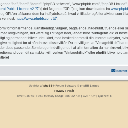
ølgende "de", "dem", "deres", "phpBB software", "www.phpbb.com", "phpBB Limited", 
al Public License v2
" (i det følgende "GPL") og kan downloades fra
www.phpb
g GPL'en afskærer dem fra indflydelse på, hvad vi tillader og/eller afviser som tillad
 venligst:
https://www.phpbb.com/
.
form for fornærmende, uanstændigt, vulgært, bagtalende, hadefuldt, truende eller sex
med lovgivningen, det være sig i dit eget land, landet hvor "Vintagehifi.dk" er hostet
eligt og permanent bliver udelukket, med besked herom til din Internet-udbyder, hvis
ive mulighed for at håndhæve disse vilkår. Du indvilliger i at "Vintagehifi.dk" har ret t
inder dette passende. Som bruger indvilliger du i at al information du har skrevet, b
l tredjemand uden dit samtykke, vil hverken "Vintagehifi.dk" eller phpBB blive holdt a
tteret
Kontakt
Udviklet af
phpBB
® Forum Software © phpBB Limited
Privatliv
|
Vilkår
Time: 0.007s
| Peak Memory Usage: 800.32 KiB | GZIP: Off |
Queries: 6