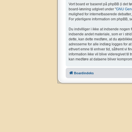
Vort board er baseret på phpBB (i det f
board-løsning udgivet under "
GNU Gener
mulighed for internetbaserede debatter, o
For yderligere information om phpBB, se
Du indvilliger i ikke at indsende nogen 
indsende andet materiale, som er i strid 
dette, kan dette medføre, at du øjeblikk
adresserne for alle indlæg logges for at g
ethvert emne til enhver tid, såfremt vi f
information ikke vil blive videregivet ti
kan medføre at dataene bliver kompromi
Boardindeks