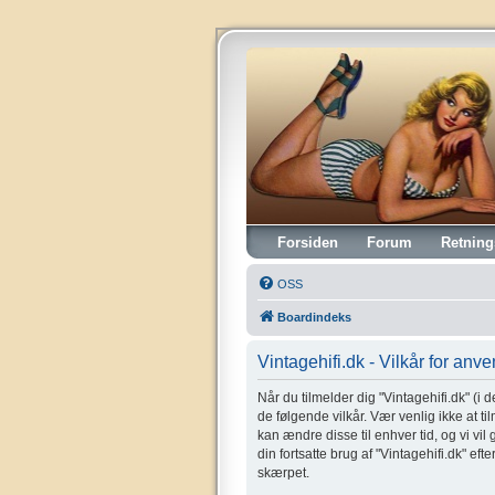
Vintagehifi.dk
Forsiden
Forum
Retning
OSS
Boardindeks
Vintagehifi.dk - Vilkår for anv
Når du tilmelder dig "Vintagehifi.dk" (i de
de følgende vilkår. Vær venlig ikke at til
kan ændre disse til enhver tid, og vi vil
din fortsatte brug af "Vintagehifi.dk" eft
skærpet.