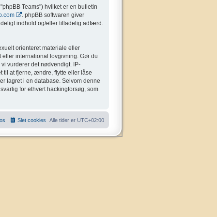
"phpBB Teams") hvilket er en bulletin
b.com
. phpBB softwaren giver
eligt indhold og/eller tilladelig adfærd.
uelt orienteret materiale eller
 eller international lovgivning. Gør du
 vi vurderer det nødvendigt. IP-
il at fjerne, ændre, flytte eller låse
liver lagret i en database. Selvom denne
nsvarlig for ethvert hackingforsøg, som
 os
Slet cookies
Alle tider er
UTC+02:00