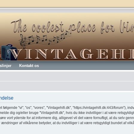
slinjer
Kontakt os
endelse
t følgende "vi", "os", "vores", "Vintagehifi.dk", "https://vintagehifi.dk:443/forum"), ind
melde dig og/eller bruge "Vintagehifi.dk", hvis du ikke indvilliger i at være retsgyldig
 gøre vort yderste for at informere dig, alligevel vil det være fornuftigt, at du selv 
er ændringer af vilkårene betyder, at du indvilliger i at være retsgyldigt bundet af vil