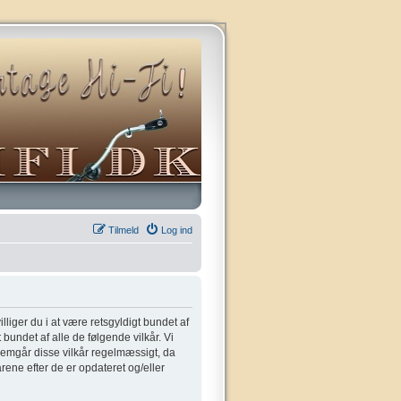
Tilmeld
Log ind
villiger du i at være retsgyldigt bundet af
t bundet af alle de følgende vilkår. Vi
gennemgår disse vilkår regelmæssigt, da
kårene efter de er opdateret og/eller