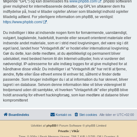
følgende "GPL") og kan downloades fra
www.phpbb.com
. phpBB softwaren
giver mulighed for internetbaserede debatter, og GPL'en afskærer dem fra
indflydelse på, hvad vi tillader og/eller afviser som tilladeligt indhold og/eller
tilladelig adfærd. For yderligere information om phpBB, se venligst:
https://www.phpbb.com/
.
Du indvilliger i ikke at indsende nogen form for fornærmende, uanstændigt,
vulgært, bagtalende, hadefuldt, truende eller sexuelt orienteret materiale eller
indsende andet materiale, som er i strid med lovgivningen, det være sig i dit
eget land, landet hvor "Vintagehifi.dk" er hostet eller international lovgivning.
Gør du dette, kan dette medføre, at du øjeblikkeligt og permanent bliver
udelukket, med besked herom til din Internet-udbyder, hvis vi vurderer det
nødvendigt. IP-adresserne for alle indlæg logges for at give mulighed for at
håndhæve disse vilkår. Du indvilliger i at "Vintagehifi.dk" har ret til at fjerne,
ændre, flytte eller låse ethvert emne til enhver tid, såfremt vi finder dette
passende. Som bruger indvilliger du i at al information du har skrevet, bliver
lagret i en database. Selvom denne information ikke vil blive videregivet til
tredjemand uden dit samtykke, vil hverken "Vintagehifi.dk" eller phpBB blive
holdt ansvarlig for ethvert hackingforsøg, som kan medføre at dataene bliver
kompromitteret
Boardindeks
Kontakt os
Slet cookies
Alle tider er
UTC+02:00
Udviklet af
phpBB
® Forum Software © phpBB Limited
Privatliv
|
Vilkår
Time: 0.006s
| Peak Memory Usage: 798.7 KiB | GZIP: Off |
Queries: 6