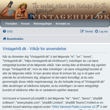
Vintagehifi.dk
Forsiden
Forum
Retningslinjer
Kontakt os
OSS
Tilmeld
Log ind
Boardindeks
Vintagehifi.dk - Vilkår for anvendelse
Når du tilmelder dig "Vintagehifi.dk" (i det følgende "vi", "os", "vores",
"Vintagehifi.dk", "https://vintagehifi.dk:443/forum"), indvilliger du i at være
retsgyldigt bundet af de følgende vilkår. Vær venlig ikke at tilmelde dig og/eller
bruge "Vintagehifi.dk", hvis du ikke indvilliger i at være retsgyldigt bundet af
alle de følgende vilkår. Vi kan ændre disse til enhver tid, og vi vil gøre vort
yderste for at informere dig, alligevel vil det være fornuftigt, at du selv
gennemgår disse vilkår regelmæssigt, da din fortsatte brug af "Vintagehifi.dk"
efter ændringer af vilkårene betyder, at du indvilliger i at være retsgyldigt
bundet af vilkårene efter de er opdateret og/eller skærpet.
Vort board er baseret på phpBB (i det følgende "de", "dem", "deres", "phpBB
software", "www.phpbb.com", "phpBB Limited", "phpBB Teams") hvilket er en
bulletin board-løsning udgivet under "
GNU General Public License v2
" (i det