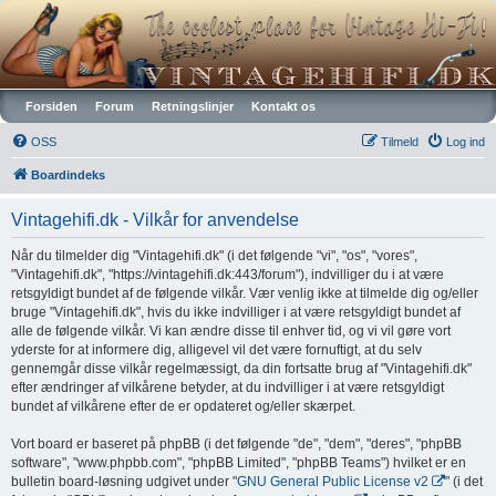
Vintagehifi.dk
Forsiden
Forum
Retningslinjer
Kontakt os
OSS
Tilmeld
Log ind
Boardindeks
Vintagehifi.dk - Vilkår for anvendelse
Når du tilmelder dig "Vintagehifi.dk" (i det følgende "vi", "os", "vores",
"Vintagehifi.dk", "https://vintagehifi.dk:443/forum"), indvilliger du i at være
retsgyldigt bundet af de følgende vilkår. Vær venlig ikke at tilmelde dig og/eller
bruge "Vintagehifi.dk", hvis du ikke indvilliger i at være retsgyldigt bundet af
alle de følgende vilkår. Vi kan ændre disse til enhver tid, og vi vil gøre vort
yderste for at informere dig, alligevel vil det være fornuftigt, at du selv
gennemgår disse vilkår regelmæssigt, da din fortsatte brug af "Vintagehifi.dk"
efter ændringer af vilkårene betyder, at du indvilliger i at være retsgyldigt
bundet af vilkårene efter de er opdateret og/eller skærpet.
Vort board er baseret på phpBB (i det følgende "de", "dem", "deres", "phpBB
software", "www.phpbb.com", "phpBB Limited", "phpBB Teams") hvilket er en
bulletin board-løsning udgivet under "
GNU General Public License v2
" (i det