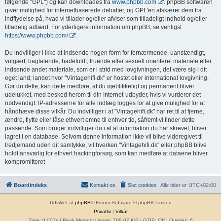
følgende "GPL") og kan downloades fra
www.phpbb.com
. phpBB softwaren
giver mulighed for internetbaserede debatter, og GPL'en afskærer dem fra
indflydelse på, hvad vi tillader og/eller afviser som tilladeligt indhold og/eller
tilladelig adfærd. For yderligere information om phpBB, se venligst:
https://www.phpbb.com/
.
Du indvilliger i ikke at indsende nogen form for fornærmende, uanstændigt,
vulgært, bagtalende, hadefuldt, truende eller sexuelt orienteret materiale eller
indsende andet materiale, som er i strid med lovgivningen, det være sig i dit
eget land, landet hvor "Vintagehifi.dk" er hostet eller international lovgivning.
Gør du dette, kan dette medføre, at du øjeblikkeligt og permanent bliver
udelukket, med besked herom til din Internet-udbyder, hvis vi vurderer det
nødvendigt. IP-adresserne for alle indlæg logges for at give mulighed for at
håndhæve disse vilkår. Du indvilliger i at "Vintagehifi.dk" har ret til at fjerne,
ændre, flytte eller låse ethvert emne til enhver tid, såfremt vi finder dette
passende. Som bruger indvilliger du i at al information du har skrevet, bliver
lagret i en database. Selvom denne information ikke vil blive videregivet til
tredjemand uden dit samtykke, vil hverken "Vintagehifi.dk" eller phpBB blive
holdt ansvarlig for ethvert hackingforsøg, som kan medføre at dataene bliver
kompromitteret
Boardindeks
Kontakt os
Slet cookies
Alle tider er
UTC+02:00
Udviklet af
phpBB
® Forum Software © phpBB Limited
Privatliv
|
Vilkår
Time: 0.007s
| Peak Memory Usage: 798.07 KiB | GZIP: Off |
Queries: 6