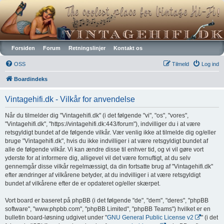
Vintagehifi.dk
Forsiden
Forum
Retningslinjer
Kontakt os
OSS
Tilmeld
Log ind
Boardindeks
Vintagehifi.dk - Vilkår for anvendelse
Når du tilmelder dig "Vintagehifi.dk" (i det følgende "vi", "os", "vores",
"Vintagehifi.dk", "https://vintagehifi.dk:443/forum"), indvilliger du i at være
retsgyldigt bundet af de følgende vilkår. Vær venlig ikke at tilmelde dig og/eller
bruge "Vintagehifi.dk", hvis du ikke indvilliger i at være retsgyldigt bundet af
alle de følgende vilkår. Vi kan ændre disse til enhver tid, og vi vil gøre vort
yderste for at informere dig, alligevel vil det være fornuftigt, at du selv
gennemgår disse vilkår regelmæssigt, da din fortsatte brug af "Vintagehifi.dk"
efter ændringer af vilkårene betyder, at du indvilliger i at være retsgyldigt
bundet af vilkårene efter de er opdateret og/eller skærpet.
Vort board er baseret på phpBB (i det følgende "de", "dem", "deres", "phpBB
software", "www.phpbb.com", "phpBB Limited", "phpBB Teams") hvilket er en
bulletin board-løsning udgivet under "
GNU General Public License v2
" (i det