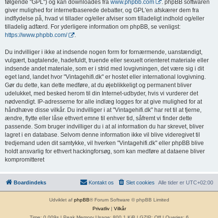
følgende "GPL") og kan downloades fra
www.phpbb.com
. phpBB softwaren
giver mulighed for internetbaserede debatter, og GPL'en afskærer dem fra
indflydelse på, hvad vi tillader og/eller afviser som tilladeligt indhold og/eller
tilladelig adfærd. For yderligere information om phpBB, se venligst:
https://www.phpbb.com/
.
Du indvilliger i ikke at indsende nogen form for fornærmende, uanstændigt,
vulgært, bagtalende, hadefuldt, truende eller sexuelt orienteret materiale eller
indsende andet materiale, som er i strid med lovgivningen, det være sig i dit
eget land, landet hvor "Vintagehifi.dk" er hostet eller international lovgivning.
Gør du dette, kan dette medføre, at du øjeblikkeligt og permanent bliver
udelukket, med besked herom til din Internet-udbyder, hvis vi vurderer det
nødvendigt. IP-adresserne for alle indlæg logges for at give mulighed for at
håndhæve disse vilkår. Du indvilliger i at "Vintagehifi.dk" har ret til at fjerne,
ændre, flytte eller låse ethvert emne til enhver tid, såfremt vi finder dette
passende. Som bruger indvilliger du i at al information du har skrevet, bliver
lagret i en database. Selvom denne information ikke vil blive videregivet til
tredjemand uden dit samtykke, vil hverken "Vintagehifi.dk" eller phpBB blive
holdt ansvarlig for ethvert hackingforsøg, som kan medføre at dataene bliver
kompromitteret
Boardindeks
Kontakt os
Slet cookies
Alle tider er
UTC+02:00
Udviklet af
phpBB
® Forum Software © phpBB Limited
Privatliv
|
Vilkår
Time: 0.009s
| Peak Memory Usage: 800.1 KiB | GZIP: Off |
Queries: 6