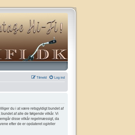
Tilmeld
Log ind
villiger du i at være retsgyldigt bundet af
t bundet af alle de følgende vilkår. Vi
gennemgår disse vilkår regelmæssigt, da
kårene efter de er opdateret og/eller