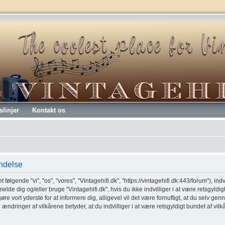
slinjer
Kontakt os
endelse
t følgende "vi", "os", "vores", "Vintagehifi.dk", "https://vintagehifi.dk:443/forum"), ind
melde dig og/eller bruge "Vintagehifi.dk", hvis du ikke indvilliger i at være retsgyldig
 gøre vort yderste for at informere dig, alligevel vil det være fornuftigt, at du selv 
er ændringer af vilkårene betyder, at du indvilliger i at være retsgyldigt bundet af vil