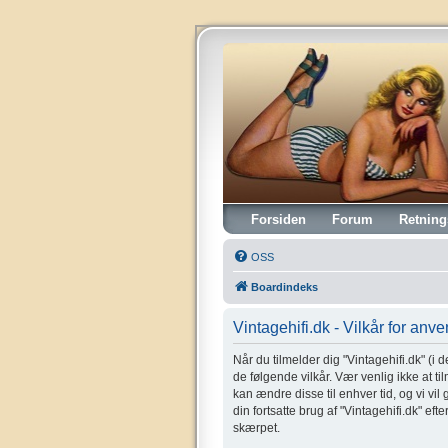
Vintagehifi.dk
Forsiden
Forum
Retning
OSS
Boardindeks
Vintagehifi.dk - Vilkår for anv
Når du tilmelder dig "Vintagehifi.dk" (i de
de følgende vilkår. Vær venlig ikke at til
kan ændre disse til enhver tid, og vi vil
din fortsatte brug af "Vintagehifi.dk" eft
skærpet.