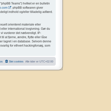
"phpBB Teams") hvilket er en bulletin
b.com
. phpBB softwaren giver
eligt indhold og/eller tilladelig adfærd.
uelt orienteret materiale eller
 eller international lovgivning. Gør du
 vi vurderer det nødvendigt. IP-
il at fjerne, ændre, flytte eller låse
liver lagret i en database. Selvom denne
nsvarlig for ethvert hackingforsøg, som
 os
Slet cookies
Alle tider er
UTC+02:00