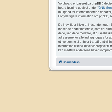
Vort board er baseret på phpBB (i det f
board-løsning udgivet under "
GNU Gener
mulighed for internetbaserede debatter, o
For yderligere information om phpBB, se
Du indvilliger i ikke at indsende nogen 
indsende andet materiale, som er i strid 
dette, kan dette medføre, at du øjeblikk
adresserne for alle indlæg logges for at g
ethvert emne til enhver tid, såfremt vi f
information ikke vil blive videregivet ti
kan medføre at dataene bliver kompromi
Boardindeks