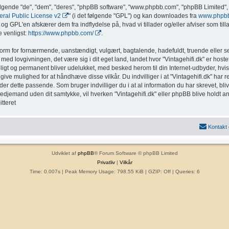
ølgende "de", "dem", "deres", "phpBB software", "www.phpbb.com", "phpBB Limited", 
al Public License v2
" (i det følgende "GPL") og kan downloades fra
www.phpb
g GPL'en afskærer dem fra indflydelse på, hvad vi tillader og/eller afviser som tillad
 venligst:
https://www.phpbb.com/
.
form for fornærmende, uanstændigt, vulgært, bagtalende, hadefuldt, truende eller sex
med lovgivningen, det være sig i dit eget land, landet hvor "Vintagehifi.dk" er hostet
eligt og permanent bliver udelukket, med besked herom til din Internet-udbyder, hvis
ive mulighed for at håndhæve disse vilkår. Du indvilliger i at "Vintagehifi.dk" har ret t
inder dette passende. Som bruger indvilliger du i at al information du har skrevet, b
l tredjemand uden dit samtykke, vil hverken "Vintagehifi.dk" eller phpBB blive holdt a
tteret
Kontakt
Udviklet af
phpBB
® Forum Software © phpBB Limited
Privatliv
|
Vilkår
Time: 0.007s
| Peak Memory Usage: 798.55 KiB | GZIP: Off |
Queries: 6