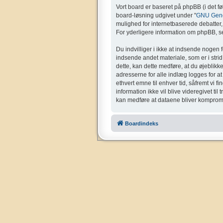
Vort board er baseret på phpBB (i det f
board-løsning udgivet under "
GNU Gener
mulighed for internetbaserede debatter, o
For yderligere information om phpBB, se
Du indvilliger i ikke at indsende nogen 
indsende andet materiale, som er i strid 
dette, kan dette medføre, at du øjeblikk
adresserne for alle indlæg logges for at g
ethvert emne til enhver tid, såfremt vi f
information ikke vil blive videregivet ti
kan medføre at dataene bliver kompromi
Boardindeks