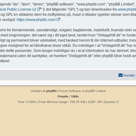
ølgende "de", "dem", "deres", "phpBB software", "www.phpbb.com", "phpBB Limited", 
al Public License v2
" (i det følgende "GPL") og kan downloades fra
www.phpb
g GPL'en afskærer dem fra indflydelse på, hvad vi tillader og/eller afviser som tillad
 venligst:
https://www.phpbb.com/
.
form for fornærmende, uanstændigt, vulgært, bagtalende, hadefuldt, truende eller sex
med lovgivningen, det være sig i dit eget land, landet hvor "Vintagehifi.dk" er hostet
eligt og permanent bliver udelukket, med besked herom til din Internet-udbyder, hvis
ive mulighed for at håndhæve disse vilkår. Du indvilliger i at "Vintagehifi.dk" har ret t
inder dette passende. Som bruger indvilliger du i at al information du har skrevet, b
l tredjemand uden dit samtykke, vil hverken "Vintagehifi.dk" eller phpBB blive holdt a
tteret
Kontakt
Udviklet af
phpBB
® Forum Software © phpBB Limited
Privatliv
|
Vilkår
Time: 0.008s
| Peak Memory Usage: 798.55 KiB | GZIP: Off |
Queries: 6