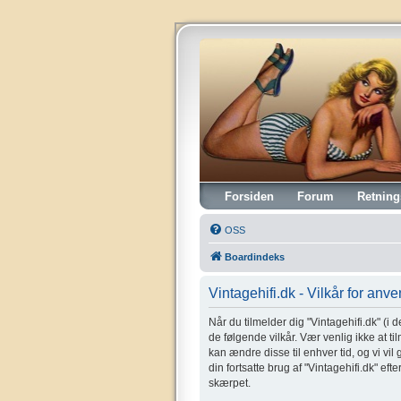
Vintagehifi.dk
Forsiden
Forum
Retning
OSS
Boardindeks
Vintagehifi.dk - Vilkår for anv
Når du tilmelder dig "Vintagehifi.dk" (i de
de følgende vilkår. Vær venlig ikke at til
kan ændre disse til enhver tid, og vi vil
din fortsatte brug af "Vintagehifi.dk" eft
skærpet.