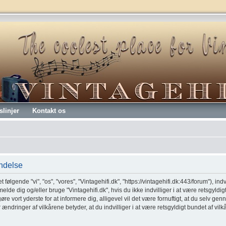
slinjer
Kontakt os
endelse
t følgende "vi", "os", "vores", "Vintagehifi.dk", "https://vintagehifi.dk:443/forum"), ind
melde dig og/eller bruge "Vintagehifi.dk", hvis du ikke indvilliger i at være retsgyldig
 gøre vort yderste for at informere dig, alligevel vil det være fornuftigt, at du selv 
er ændringer af vilkårene betyder, at du indvilliger i at være retsgyldigt bundet af vil