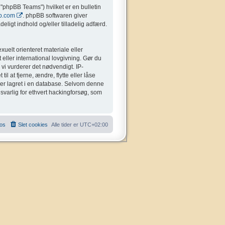
"phpBB Teams") hvilket er en bulletin
b.com
. phpBB softwaren giver
eligt indhold og/eller tilladelig adfærd.
uelt orienteret materiale eller
 eller international lovgivning. Gør du
 vi vurderer det nødvendigt. IP-
il at fjerne, ændre, flytte eller låse
liver lagret i en database. Selvom denne
nsvarlig for ethvert hackingforsøg, som
 os
Slet cookies
Alle tider er
UTC+02:00