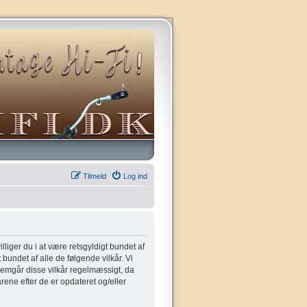
Tilmeld
Log ind
villiger du i at være retsgyldigt bundet af
t bundet af alle de følgende vilkår. Vi
gennemgår disse vilkår regelmæssigt, da
kårene efter de er opdateret og/eller