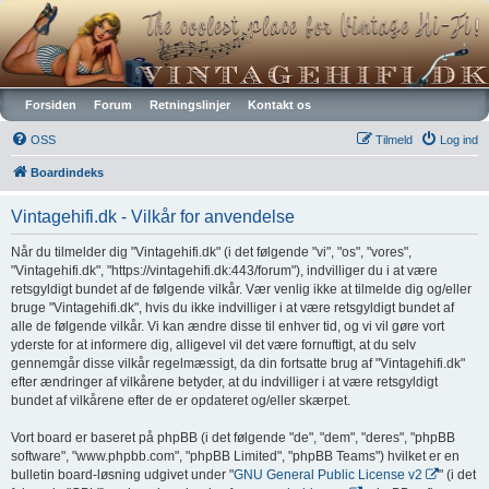
Vintagehifi.dk
Forsiden
Forum
Retningslinjer
Kontakt os
OSS
Tilmeld
Log ind
Boardindeks
Vintagehifi.dk - Vilkår for anvendelse
Når du tilmelder dig "Vintagehifi.dk" (i det følgende "vi", "os", "vores",
"Vintagehifi.dk", "https://vintagehifi.dk:443/forum"), indvilliger du i at være
retsgyldigt bundet af de følgende vilkår. Vær venlig ikke at tilmelde dig og/eller
bruge "Vintagehifi.dk", hvis du ikke indvilliger i at være retsgyldigt bundet af
alle de følgende vilkår. Vi kan ændre disse til enhver tid, og vi vil gøre vort
yderste for at informere dig, alligevel vil det være fornuftigt, at du selv
gennemgår disse vilkår regelmæssigt, da din fortsatte brug af "Vintagehifi.dk"
efter ændringer af vilkårene betyder, at du indvilliger i at være retsgyldigt
bundet af vilkårene efter de er opdateret og/eller skærpet.
Vort board er baseret på phpBB (i det følgende "de", "dem", "deres", "phpBB
software", "www.phpbb.com", "phpBB Limited", "phpBB Teams") hvilket er en
bulletin board-løsning udgivet under "
GNU General Public License v2
" (i det