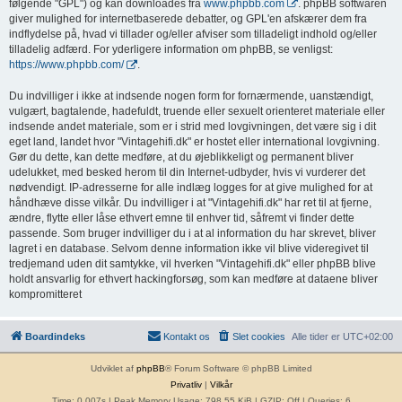
følgende "GPL") og kan downloades fra
www.phpbb.com
. phpBB softwaren
giver mulighed for internetbaserede debatter, og GPL'en afskærer dem fra
indflydelse på, hvad vi tillader og/eller afviser som tilladeligt indhold og/eller
tilladelig adfærd. For yderligere information om phpBB, se venligst:
https://www.phpbb.com/
.
Du indvilliger i ikke at indsende nogen form for fornærmende, uanstændigt,
vulgært, bagtalende, hadefuldt, truende eller sexuelt orienteret materiale eller
indsende andet materiale, som er i strid med lovgivningen, det være sig i dit
eget land, landet hvor "Vintagehifi.dk" er hostet eller international lovgivning.
Gør du dette, kan dette medføre, at du øjeblikkeligt og permanent bliver
udelukket, med besked herom til din Internet-udbyder, hvis vi vurderer det
nødvendigt. IP-adresserne for alle indlæg logges for at give mulighed for at
håndhæve disse vilkår. Du indvilliger i at "Vintagehifi.dk" har ret til at fjerne,
ændre, flytte eller låse ethvert emne til enhver tid, såfremt vi finder dette
passende. Som bruger indvilliger du i at al information du har skrevet, bliver
lagret i en database. Selvom denne information ikke vil blive videregivet til
tredjemand uden dit samtykke, vil hverken "Vintagehifi.dk" eller phpBB blive
holdt ansvarlig for ethvert hackingforsøg, som kan medføre at dataene bliver
kompromitteret
Boardindeks
Kontakt os
Slet cookies
Alle tider er
UTC+02:00
Udviklet af
phpBB
® Forum Software © phpBB Limited
Privatliv
|
Vilkår
Time: 0.007s
| Peak Memory Usage: 798.55 KiB | GZIP: Off |
Queries: 6