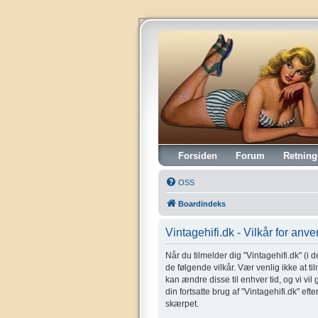
Vintagehifi.dk
Forsiden
Forum
Retning
OSS
Boardindeks
Vintagehifi.dk - Vilkår for anv
Når du tilmelder dig "Vintagehifi.dk" (i de
de følgende vilkår. Vær venlig ikke at til
kan ændre disse til enhver tid, og vi vil
din fortsatte brug af "Vintagehifi.dk" eft
skærpet.