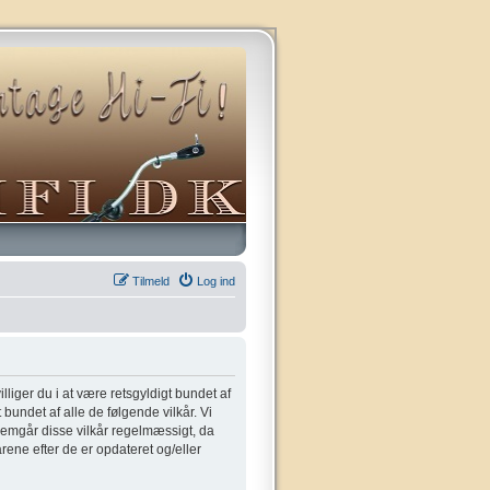
Tilmeld
Log ind
villiger du i at være retsgyldigt bundet af
t bundet af alle de følgende vilkår. Vi
gennemgår disse vilkår regelmæssigt, da
kårene efter de er opdateret og/eller