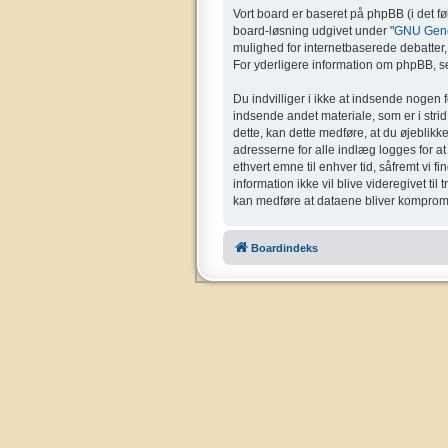
Vort board er baseret på phpBB (i det f
board-løsning udgivet under "
GNU Gener
mulighed for internetbaserede debatter, o
For yderligere information om phpBB, se
Du indvilliger i ikke at indsende nogen 
indsende andet materiale, som er i strid 
dette, kan dette medføre, at du øjeblikk
adresserne for alle indlæg logges for at g
ethvert emne til enhver tid, såfremt vi f
information ikke vil blive videregivet ti
kan medføre at dataene bliver kompromi
Boardindeks