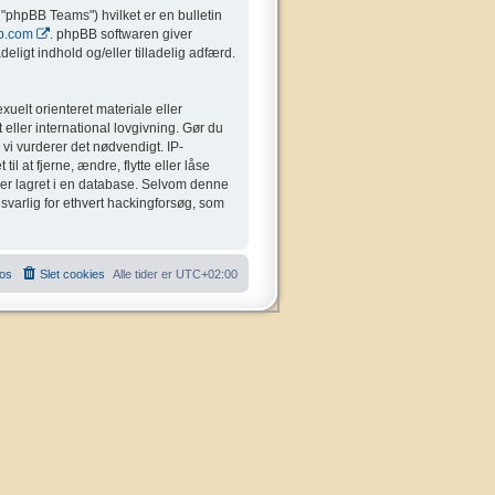
"phpBB Teams") hvilket er en bulletin
b.com
. phpBB softwaren giver
eligt indhold og/eller tilladelig adfærd.
uelt orienteret materiale eller
 eller international lovgivning. Gør du
 vi vurderer det nødvendigt. IP-
il at fjerne, ændre, flytte eller låse
liver lagret i en database. Selvom denne
nsvarlig for ethvert hackingforsøg, som
 os
Slet cookies
Alle tider er
UTC+02:00