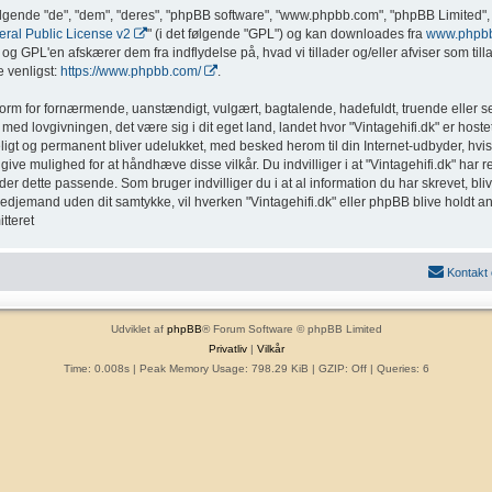
ølgende "de", "dem", "deres", "phpBB software", "www.phpbb.com", "phpBB Limited", 
al Public License v2
" (i det følgende "GPL") og kan downloades fra
www.phpb
g GPL'en afskærer dem fra indflydelse på, hvad vi tillader og/eller afviser som tillad
 venligst:
https://www.phpbb.com/
.
form for fornærmende, uanstændigt, vulgært, bagtalende, hadefuldt, truende eller sex
med lovgivningen, det være sig i dit eget land, landet hvor "Vintagehifi.dk" er hostet
eligt og permanent bliver udelukket, med besked herom til din Internet-udbyder, hvis
ive mulighed for at håndhæve disse vilkår. Du indvilliger i at "Vintagehifi.dk" har ret t
inder dette passende. Som bruger indvilliger du i at al information du har skrevet, b
l tredjemand uden dit samtykke, vil hverken "Vintagehifi.dk" eller phpBB blive holdt a
tteret
Kontakt
Udviklet af
phpBB
® Forum Software © phpBB Limited
Privatliv
|
Vilkår
Time: 0.008s
| Peak Memory Usage: 798.29 KiB | GZIP: Off |
Queries: 6