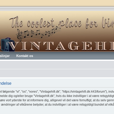
slinjer
Kontakt os
endelse
t følgende "vi", "os", "vores", "Vintagehifi.dk", "https://vintagehifi.dk:443/forum"), ind
melde dig og/eller bruge "Vintagehifi.dk", hvis du ikke indvilliger i at være retsgyldig
 gøre vort yderste for at informere dig, alligevel vil det være fornuftigt, at du selv 
er ændringer af vilkårene betyder, at du indvilliger i at være retsgyldigt bundet af vil