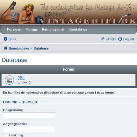
Vintagehifi.dk
Forsiden
Forum
Retningslinjer
Kontakt os
OSS
Tilmeld
Log ind
Boardindeks
Database
Database
Forum
JBL
Emner:
1
Du har ikke de nødvendige tilladelser til at se og læse emner i dette forum.
LOG IND
•
TILMELD
Brugernavn:
Adgangskode:
Husk mig