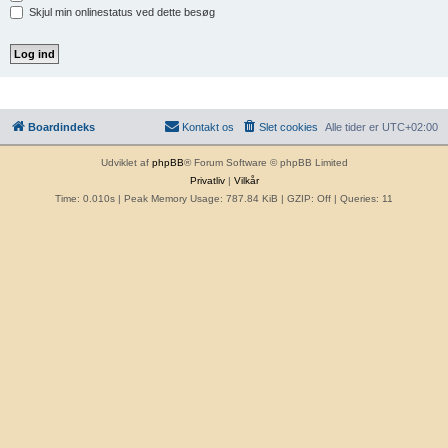
Skjul min onlinestatus ved dette besøg
Boardindeks
Kontakt os
Slet cookies
Alle tider er
UTC+02:00
Udviklet af
phpBB
® Forum Software © phpBB Limited
Privatliv
|
Vilkår
Time: 0.010s
| Peak Memory Usage: 787.84 KiB | GZIP: Off |
Queries: 11