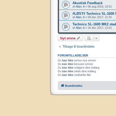
Akustisk Feedback
af
Allan. A
»
06 aug 2016, 10:51
#LØST# Technics SL-1600 M
af
Allan. A
»
09 dec 2017, 11:33
Technics SL-1600 MK2 stad
af
Allan. A
»
16 dec 2017, 12:01
Nyt emne
Tilbage til boardindeks
FORUMTILLADELSER
Du
kan ikke
skrive nye emner
Du
kan ikke
besvare emner
Du
kan ikke
redigere dine indlæg
Du
kan ikke
slette dine indlæg
Du
kan ikke
vedhæfte filer
Boardindeks