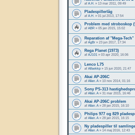
af
A.H.
»
13 mar 2011, 09:49
Pladespillerlåg
af
A.H.
»
01 jul 2013, 17:54
Problem med stroboskop (
af
ABR
»
05 jan 2015, 15:02
Reparation af "Mega-Tech"
af
AgBr
»
23 jun 2017, 17:34
Rega Planet (1973)
af
AJ101
»
03 apr 2020, 16:06
Lenco L75
af
Alfaekkp
»
15 jun 2020, 21:47
Akai AP-206C
af
Allan. A
»
10 nov 2014, 01:16
Sony PS-313 hastighedspr
af
Allan. A
»
31 mar 2015, 16:46
Akai AP-206C problem
af
Allan. A
»
28 jan 2015, 16:10
Philips 977 og 829 pladesp
af
Allan. A
»
28 jan 2015, 16:15
Ny pladespiller til samlin
af
Allan. A
»
14 maj 2016, 12:43