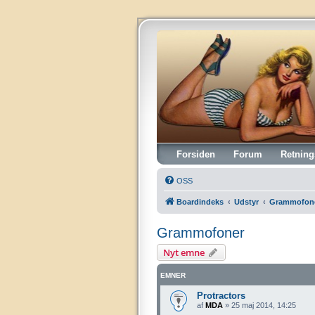
Vintagehifi.dk
Forsiden
Forum
Retning
OSS
Boardindeks
Udstyr
Grammofon
Grammofoner
Nyt emne
EMNER
Protractors
af
MDA
»
25 maj 2014, 14:25