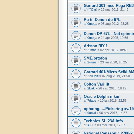
Garrard 301 med Rega RB3
af
(((O)))
»
29 nov 2011, 21:42
Pu til Denon dp-67L
af
0mega
»
06 aug 2012, 23:25
Denon DP-67L - Not spinni
af
0mega
»
24 apr 2025, 19:56
Ariston RD11
af
2-mas
»
02 apr 2015, 18:40
SME/ortofon
af
2-mas
»
23 jan 2020, 18:25
Garrard 401/Micro Seiki MA
af
2200hifi
»
07 aug 2019, 21:50
Colton Varilift
af
2Bak
»
26 sep 2015, 18:19
Oracle Delphi mkiii
af
7dage
»
10 jan 2018, 22:58
ophæng.....Pickering xv/1
af
9colai
»
06 nov 2017, 14:57
Technics SL 23A info
af
A.H.
»
03 mar 2011, 17:37
National Panasonic 2700-2 