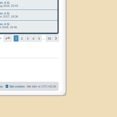
lan. A
ug 2016, 20:43
lan. A
ec 2017, 16:36
lan. A
an 2018, 20:46
Side
1
af
55
1
2
3
4
5
55
Næste
er
…
 os
Slet cookies
Alle tider er
UTC+02:00