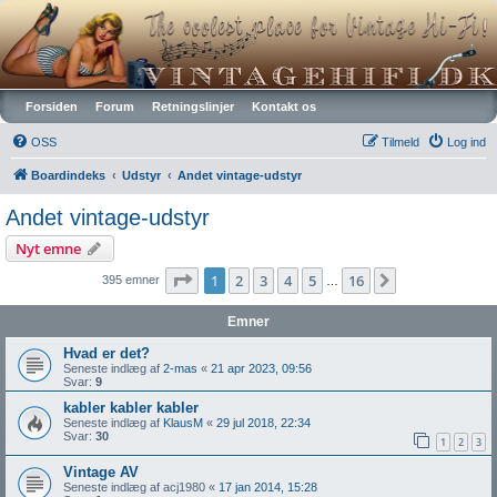
Vintagehifi.dk
Forsiden
Forum
Retningslinjer
Kontakt os
OSS
Tilmeld
Log ind
Boardindeks
Udstyr
Andet vintage-udstyr
Andet vintage-udstyr
Nyt emne
Side
1
af
16
1
2
3
4
5
16
Næste
395 emner
…
Emner
Hvad er det?
Seneste indlæg af
2-mas
«
21 apr 2023, 09:56
Svar:
9
kabler kabler kabler
Seneste indlæg af
KlausM
«
29 jul 2018, 22:34
Svar:
30
1
2
3
Vintage AV
Seneste indlæg af
acj1980
«
17 jan 2014, 15:28