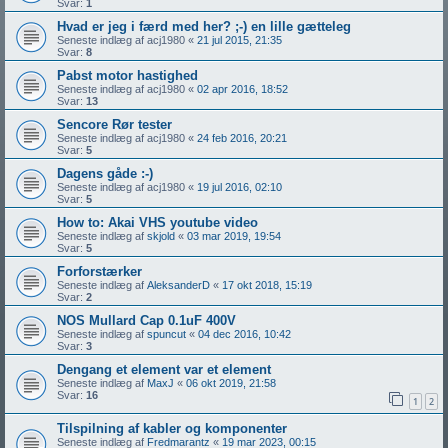
Svar:
1
Hvad er jeg i færd med her? ;-) en lille gætteleg
Seneste indlæg af
acj1980
«
21 jul 2015, 21:35
Svar:
8
Pabst motor hastighed
Seneste indlæg af
acj1980
«
02 apr 2016, 18:52
Svar:
13
Sencore Rør tester
Seneste indlæg af
acj1980
«
24 feb 2016, 20:21
Svar:
5
Dagens gåde :-)
Seneste indlæg af
acj1980
«
19 jul 2016, 02:10
Svar:
5
How to: Akai VHS youtube video
Seneste indlæg af
skjold
«
03 mar 2019, 19:54
Svar:
5
Forforstærker
Seneste indlæg af
AleksanderD
«
17 okt 2018, 15:19
Svar:
2
NOS Mullard Cap 0.1uF 400V
Seneste indlæg af
spuncut
«
04 dec 2016, 10:42
Svar:
3
Dengang et element var et element
Seneste indlæg af
MaxJ
«
06 okt 2019, 21:58
Svar:
16
1
2
Tilspilning af kabler og komponenter
Seneste indlæg af
Fredmarantz
«
19 mar 2023, 00:15