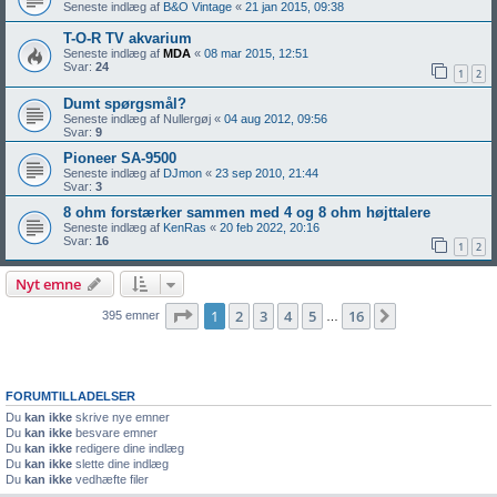
Seneste indlæg af
B&O Vintage
«
21 jan 2015, 09:38
T-O-R TV akvarium
Seneste indlæg af
MDA
«
08 mar 2015, 12:51
Svar:
24
1
2
Dumt spørgsmål?
Seneste indlæg af
Nullergøj
«
04 aug 2012, 09:56
Svar:
9
Pioneer SA-9500
Seneste indlæg af
DJmon
«
23 sep 2010, 21:44
Svar:
3
8 ohm forstærker sammen med 4 og 8 ohm højttalere
Seneste indlæg af
KenRas
«
20 feb 2022, 20:16
Svar:
16
1
2
Nyt emne
Side
1
af
16
1
2
3
4
5
16
Næste
395 emner
…
FORUMTILLADELSER
Du
kan ikke
skrive nye emner
Du
kan ikke
besvare emner
Du
kan ikke
redigere dine indlæg
Du
kan ikke
slette dine indlæg
Du
kan ikke
vedhæfte filer