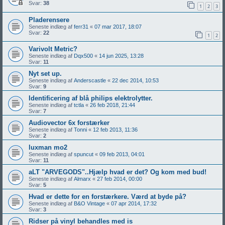
Svar:
38
1
2
3
Pladerensere
Seneste indlæg af
ferr31
«
07 mar 2017, 18:07
Svar:
22
1
2
Varivolt Metric?
Seneste indlæg af
Dqx500
«
14 jun 2025, 13:28
Svar:
11
Nyt set up.
Seneste indlæg af
Anderscastle
«
22 dec 2014, 10:53
Svar:
9
Identificering af blå philips elektrolytter.
Seneste indlæg af
tctla
«
26 feb 2018, 21:44
Svar:
7
Audiovector 6x forstærker
Seneste indlæg af
Tonni
«
12 feb 2013, 11:36
Svar:
2
luxman mo2
Seneste indlæg af
spuncut
«
09 feb 2013, 04:01
Svar:
11
aLT "ARVEGODS"..Hjælp hvad er det? Og kom med bud!
Seneste indlæg af
Almarx
«
27 feb 2014, 00:00
Svar:
5
Hvad er dette for en forstærkere. Værd at byde på?
Seneste indlæg af
B&O Vintage
«
07 apr 2014, 17:32
Svar:
3
Ridser på vinyl behandles med is