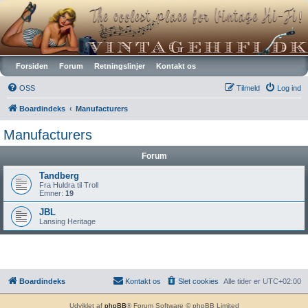
Vintagehifi.dk
Forsiden
Forum
Retningslinjer
Kontakt os
OSS
Tilmeld
Log ind
Boardindeks
Manufacturers
Manufacturers
Forum
Tandberg
Fra Huldra til Troll
Emner:
19
JBL
Lansing Heritage
Boardindeks
Kontakt os
Slet cookies
Alle tider er
UTC+02:00
Udviklet af
phpBB
® Forum Software © phpBB Limited