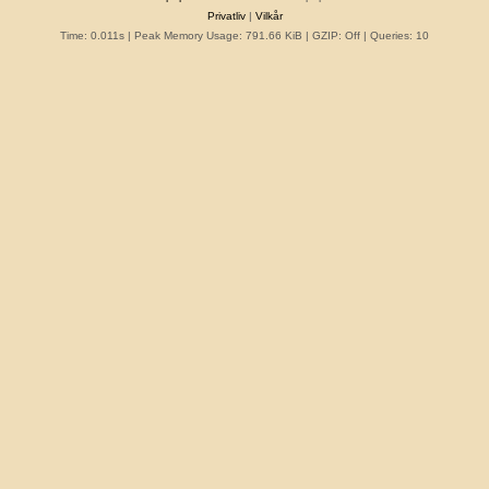
Privatliv
|
Vilkår
Time: 0.011s
| Peak Memory Usage: 791.66 KiB | GZIP: Off |
Queries: 10