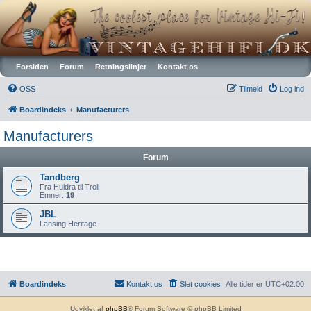
Vintagehifi.dk
Forsiden
Forum
Retningslinjer
Kontakt os
OSS
Tilmeld
Log ind
Boardindeks
Manufacturers
Manufacturers
Forum
Tandberg
Fra Huldra til Troll
Emner:
19
JBL
Lansing Heritage
Boardindeks
Kontakt os
Slet cookies
Alle tider er
UTC+02:00
Udviklet af
phpBB
® Forum Software © phpBB Limited